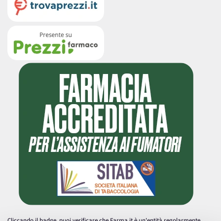
Cliccando il badge, puoi verificare che Farma.it è un'entità regolarmente