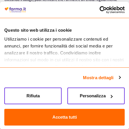
autorizzata dal Ministero della Salute a effettuare la vendita online di
medicinali.
Questo sito web utilizza i cookie
Utilizziamo i cookie per personalizzare contenuti ed
annunci, per fornire funzionalità dei social media e per
analizzare il nostro traffico. Condividiamo inoltre
informazioni sul modo in cui utilizzi il nostro sito con i nostri
partner che si occupano di analisi dei dati web, pubblicità e
social media, i quali potrebbero combinarle con altre
Mostra dettagli
informazioni che hai fornito loro o che hanno raccolto dal
tuo utilizzo dei loro servizi.
Seguici su
Rifiuta
Personalizza
Farma.it S.a.s. P. IVA 07417261216 REA: NA-884088
CREDITS
Accetta tutti
Sede legale Via delle Repubbliche Marinare 128, 80147 Napoli
Vendita online di medicinali senza obbligo di prescrizione effettuata tramite
esercizio autorizzato dal Ministero della Salute – Codice identificativo n. 016715