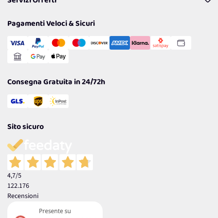
Servizi Offerti
Resi
Politiche per la parità di genere
Privacy Policy
Tantissimi Sconti
Pagamenti Veloci & Sicuri
Cookie Policy
Transazione Sicura
Comunicazioni
Gestisci Cookie
Reso Facile e Veloce
Garanzia
Consegna Gratuita in 24/72h
Sito sicuro
4,7
/5
122.176
Recensioni