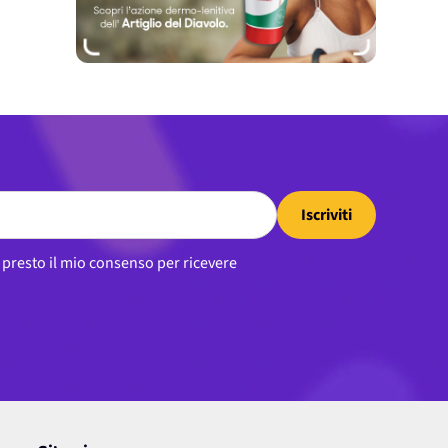
Iscriviti
, presto il mio consenso per ricevere