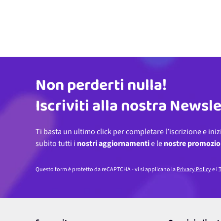
Non perderti nulla!
Indirizzo email
Iscriviti alla nostra Newsl
Ti basta un ultimo click per completare l’iscrizione e iniz
subito tutti i
nostri aggiornamenti
e le
nostre promozio
Questo form è protetto da reCAPTCHA - vi si applicano la
Privacy Policy
e i
T