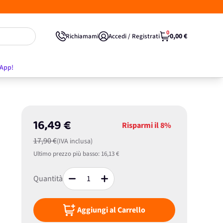
0
0,00 €
Richiamami
Accedi / Registrati
'App!
16,49 €
Risparmi il
8%
17,90 €
(IVA inclusa)
Ultimo prezzo più basso:
16,13 €
Quantità
Aggiungi al Carrello