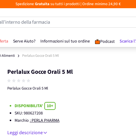
Spedizione
Gratuita
su tutti i prodotti
| Ordine minimo 24,90 €
all’interno della farmacia
ferta
Serve Aiuto?
Informazioni sul tuo ordine
Scarica l
Podcast
ri Alimenti
Perlalux Gocce Orali 5 Ml
Perlalux Gocce Orali 5 Ml
Perlalux Gocce Orali 5 Ml
DISPONIBILITA'
10+
SKU:
980627208
Marchio
: PERLA PHARMA
Leggi descrizione