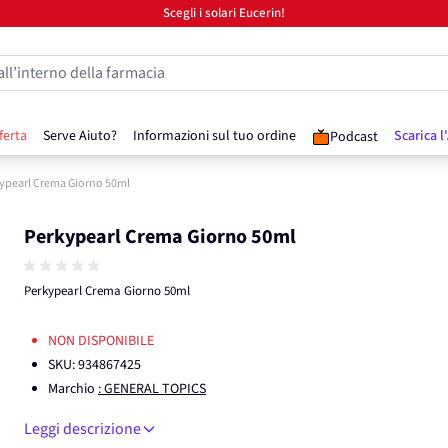
Scegli i solari Eucerin!
all’interno della farmacia
ferta
Serve Aiuto?
Informazioni sul tuo ordine
Scarica l
Podcast
ypearl Crema Giorno 50ml
Perkypearl Crema Giorno 50ml
Perkypearl Crema Giorno 50ml
NON DISPONIBILE
SKU:
934867425
Marchio
: GENERAL TOPICS
Leggi descrizione