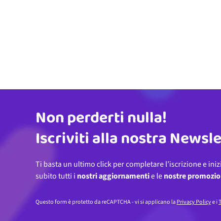
Non perderti nulla!
Indirizzo email
Iscriviti alla nostra Newsl
Ti basta un ultimo click per completare l’iscrizione e iniz
subito tutti i
nostri aggiornamenti
e le
nostre promozio
Questo form è protetto da reCAPTCHA - vi si applicano la
Privacy Policy
e i
T