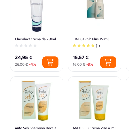
Cheralact crema da 250ml
TIAL CAP Sh.Plus 150ml
(1)
24,95 €
15,57 €
26,00 €
-4%
16,00 €
-3%
Anfo Seb Shampoo Doccia
ANFO SEB Crema Viso 40ml