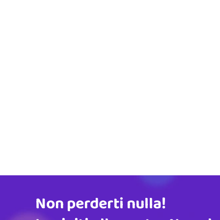
Non perderti nulla!
Indirizzo email