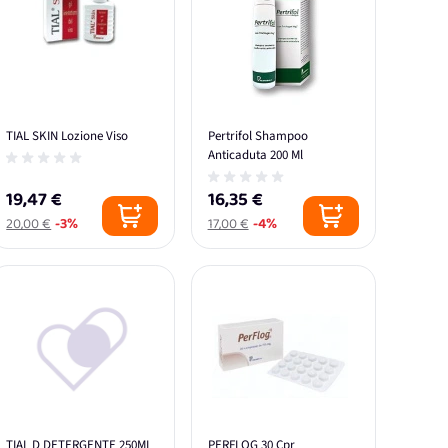
TIAL SKIN Lozione Viso
Pertrifol Shampoo
Anticaduta 200 Ml
19,47 €
16,35 €
20,00 €
-3%
17,00 €
-4%
TIAL D DETERGENTE 250ML
PERFLOG 30 Cpr