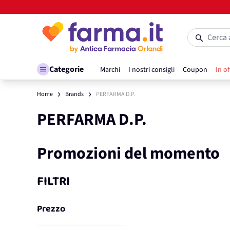
Salta al contenuto
Cerca 
Categorie
Marchi
I nostri consigli
Coupon
In of
Home
Brands
PERFARMA D.P.
PERFARMA D.P.
Promozioni del momento
FILTRI
Prezzo