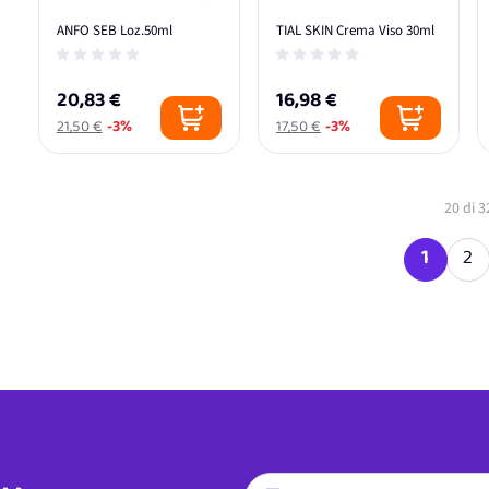
ANFO SEB Loz.50ml
TIAL SKIN Crema Viso 30ml
20,83 €
16,98 €
21,50 €
-3%
17,50 €
-3%
20
di
3
1
2
Attualm
Pa