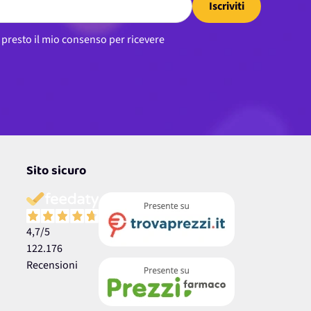
Iscriviti
, presto il mio consenso per ricevere
Sito sicuro
4,7
/5
122.176
Recensioni