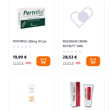
PERTRIFOL 500mg 30 Cps
RIGENSKIN CREMA
RISTRUTT 50ML
19,99 €
28,53 €
22,50 €
-11%
29,50 €
-3%