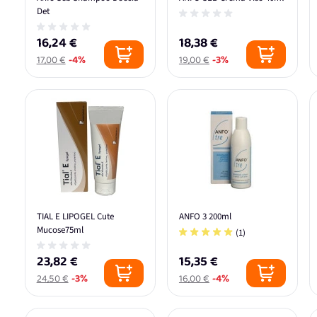
Det
16,24 €
18,38 €
17,00 €
-4%
19,00 €
-3%
TIAL E LIPOGEL Cute
ANFO 3 200ml
Mucose75ml
(1)
23,82 €
15,35 €
24,50 €
-3%
16,00 €
-4%