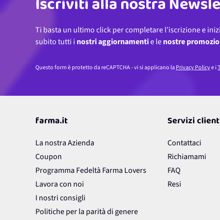
Iscriviti alla nostra Newsl
Ti basta un ultimo click per completare l’iscrizione e iniz
subito tutti i
nostri aggiornamenti
e le
nostre promozio
Questo form è protetto da reCAPTCHA - vi si applicano la
Privacy Policy
e i
T
farma.it
Servizi client
La nostra Azienda
Contattaci
Coupon
Richiamami
Programma Fedeltà Farma Lovers
FAQ
Lavora con noi
Resi
I nostri consigli
Politiche per la parità di genere