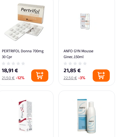
PERTRIFOL Donna 700mg
ANFO GYN Mousse
30 Cpr
Ginec.150ml
18,91 €
21,85 €
21,50 €
-12%
22,50 €
-3%