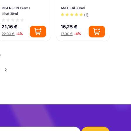
RIGENSKIN Crema
ANFO Oil 300ml
Idrat.30ml
(2)
21,16 €
16,25 €
22,00 €
-4%
17,00 €
-4%
2
ente stai leggendo la pagina
gina