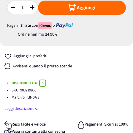
Aggiungi
Quantità
Paga in
3 rate
con
o
Ordine minimo
24,90 €
Aggiungi ai preferiti
Avvisami quando il prezzo scende
DISPONIBILITA'
5
SKU:
903219956
Marchio
: LINDA'S
Leggi descrizione
Reso facile e veloce
Pagamenti Sicuri al 100%
Paga in contanti alla consegna