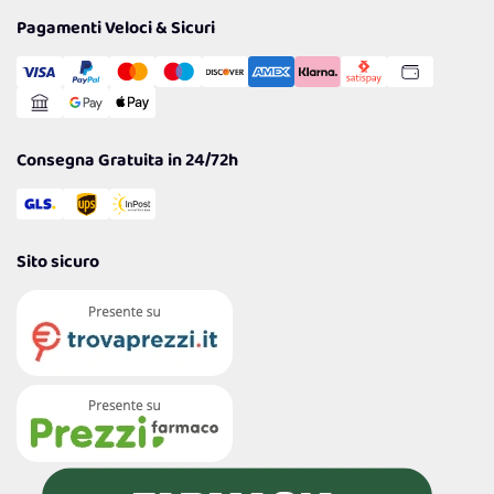
Tantissimi Sconti
Pagamenti Veloci & Sicuri
Cookie Policy
Transazione Sicura
Comunicazioni
Gestisci Cookie
Reso Facile e Veloce
Garanzia
Consegna Gratuita in 24/72h
Sito sicuro