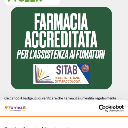
Cliccando il badge, puoi verificare che Farma.it è un'entità regolarmente
autorizzata dal Ministero della Salute a effettuare la vendita online di
medicinali.