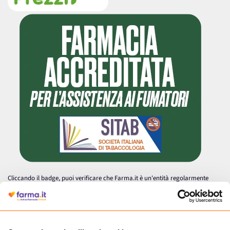
Cliccando il badge, puoi verificare che Farma.it è un'entità regolarmente
autorizzata dal Ministero della Salute a effettuare la vendita online di
medicinali.