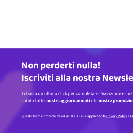
Non perderti nulla!
Indirizzo email
Iscriviti alla nostra Newsl
Ti basta un ultimo click per completare l’iscrizione e iniz
subito tutti i
nostri aggiornamenti
e le
nostre promozio
Questo form è protetto da reCAPTCHA - vi si applicano la
Privacy Policy
e i
T