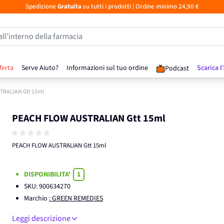
Spedizione
Gratuita
su tutti i prodotti
| Ordine minimo 24,90 €
all’interno della farmacia
ferta
Serve Aiuto?
Informazioni sul tuo ordine
Scarica l
Podcast
RALIAN Gtt 15ml
PEACH FLOW AUSTRALIAN Gtt 15ml
PEACH FLOW AUSTRALIAN Gtt 15ml
DISPONIBILITA'
1
SKU:
900634270
Marchio
: GREEN REMEDIES
Leggi descrizione