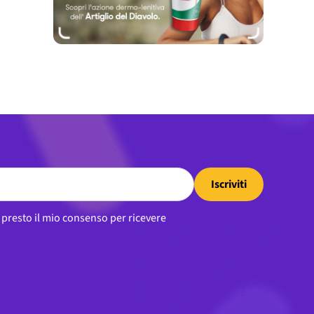
Iscriviti
, presto il mio consenso per ricevere