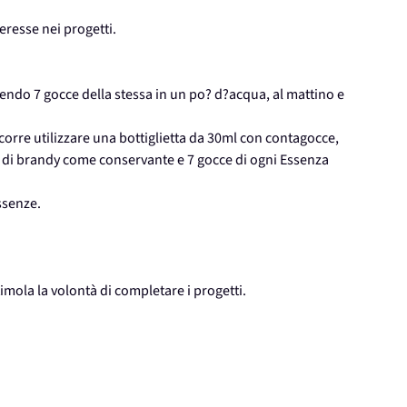
eresse nei progetti.
ndo 7 gocce della stessa in un po? d?acqua, al mattino e
ccorre utilizzare una bottiglietta da 30ml con contagocce,
o di brandy come conservante e 7 gocce di ogni Essenza
ssenze.
timola la volontà di completare i progetti.