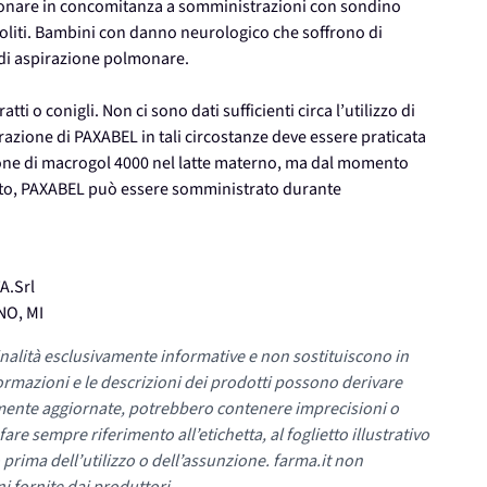
polmonare in concomitanza a somministrazioni con sondino
ttroliti. Bambini con danno neurologico che soffrono di
di aspirazione polmonare.
ti o conigli. Non ci sono dati sufficienti circa l’utilizzo di
azione di PAXABEL in tali circostanze deve essere praticata
ione di macrogol 4000 nel latte materno, ma dal momento
ito, PAXABEL può essere somministrato durante
A.Srl
NO, MI
nalità esclusivamente informative e non sostituiscono in
ormazioni e le descrizioni dei prodotti possono derivare
mente aggiornate, potrebbero contenere imprecisioni o
re sempre riferimento all’etichetta, al foglietto illustrativo
 prima dell’utilizzo o dell’assunzione. farma.it non