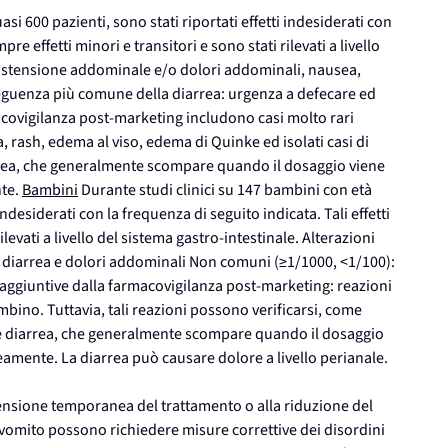
asi 600 pazienti, sono stati riportati effetti indesiderati con
pre effetti minori e transitori e sono stati rilevati a livello
distensione addominale e/o dolori addominali, nausea,
eguenza più comune della diarrea: urgenza a defecare ed
acovigilanza post-marketing includono casi molto rari
ia, rash, edema al viso, edema di Quinke ed isolati casi di
rrea, che generalmente scompare quando il dosaggio viene
nte.
Bambini
Durante studi clinici su 147 bambini con età
indesiderati con la frequenza di seguito indicata. Tali effetti
ilevati a livello del sistema gastro-intestinale. Alterazioni
: diarrea e dolori addominali Non comuni (≥1/1000, <1/100):
ggiuntive dalla farmacovigilanza post-marketing: reazioni
mbino. Tuttavia, tali reazioni possono verificarsi, come
re diarrea, che generalmente scompare quando il dosaggio
eamente. La diarrea può causare dolore a livello perianale.
ensione temporanea del trattamento o alla riduzione del
o vomito possono richiedere misure correttive dei disordini