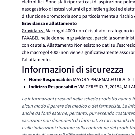
elettrolitici. Sono stati riportati casi di aspirazione 
nasogastrico di estesi volumi di polietilen glicol ed ele
disfunzione oromotoria sono particolarmente a rischio 
Gravidanza e allattamento
Gravidanza
Macrogol 4000 non è risultato teratogeno in rat
PAXABEL nelle donne in gravidanza, perciò la somministr
con cautela.
Allattamento
Non esistono dati sull’escrez
che macrogol 4000 non viene significativamente assorb
l’allattamento.
Informazioni di sicurezza
Nome Responsabile:
MAYOLY PHARMACEUTICALS IT
Indirizzo Responsabile:
VIA CERESIO, 7, 20154, MILA
Le informazioni presenti nelle schede prodotto hanno fi
alcun modo il parere del medico o del farmacista. Le inf
anche da fonti esterne; pertanto, pur essendo costante
variazioni non dipendenti da farma.it. Si raccomanda di fa
e alle indicazioni riportate sulla confezione del prodotto