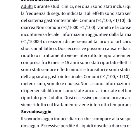
Adulti
Durante studi clinici, nei quali sono stati inclusi qu
la frequenza di seguito indicata. Tali effetti sono stati sem
del sistema gastrointestinale. Comuni (≥1/100, <1/10): 
diarrea Non comuni (≥1/1000, <1/100): vomito e la cons
incontinenza fecale. Informazioni aggiuntive dalla farm
(<1/10000) di reazioni di ipersensibilità: prurito, orticar
shock anafilattico. Dosi eccessive possono causare dia
ridotto o il trattamento viene interrotto temporaneame
compresa fra 6 mesi e 15 anni sono stati riportati effetti 
sono stati sempre effetti minori e transitori e sono stati r
dell’apparato gastrointestinale: Comuni (≥1/100, <1/10)
meteorismo, vomito e nausea.Non ci sono informazioni a
di ipersensibilità non sono state ancora riportate nel ba
riportato per l’adulto. Dosi eccessive possono provoca
viene ridotto o il trattamento viene interrotto temporan
Sovradosaggio
Il sovradosaggio induce diarrea che scompare alla sosp
dosaggio. Eccessive perdite di liquidi dovute a diarrea 