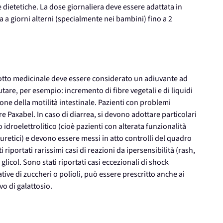
e dietetiche. La dose giornaliera deve essere adattata in
na a giorni alterni (specialmente nei bambini) fino a 2
odotto medicinale deve essere considerato un adiuvante ad
utare, per esempio: incremento di fibre vegetali e di liquidi
ione della motilità intestinale. Pazienti con problemi
e Paxabel. In caso di diarrea, si devono adottare particolari
 idroelettrolitico (cioè pazienti con alterata funzionalità
iuretici) e devono essere messi in atto controlli del quadro
 riportati rarissimi casi di reazioni da ipersensibilità (rash,
licol. Sono stati riportati casi eccezionali di shock
ive di zuccheri o polioli, può essere prescritto anche ai
vo di galattosio.