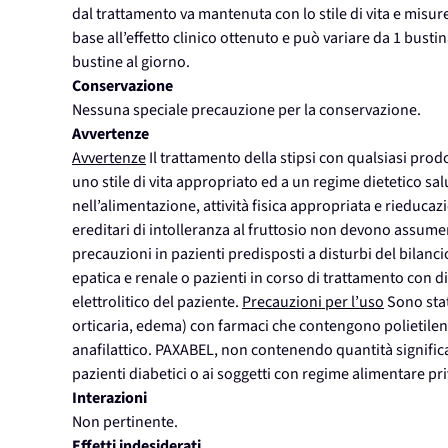
dal trattamento va mantenuta con lo stile di vita e misur
base all’effetto clinico ottenuto e può variare da 1 busti
bustine al giorno.
Conservazione
Nessuna speciale precauzione per la conservazione.
Avvertenze
Avvertenze
Il trattamento della stipsi con qualsiasi pr
uno stile di vita appropriato ed a un regime dietetico sal
nell’alimentazione, attività fisica appropriata e rieducaz
ereditari di intolleranza al fruttosio non devono assumer
precauzioni in pazienti predisposti a disturbi del bilancio
epatica e renale o pazienti in corso di trattamento con d
elettrolitico del paziente.
Precauzioni per l’uso
Sono stati
orticaria, edema) con farmaci che contengono polietilen g
anafilattico. PAXABEL, non contenendo quantità significat
pazienti diabetici o ai soggetti con regime alimentare pri
Interazioni
Non pertinente.
Effetti indesiderati