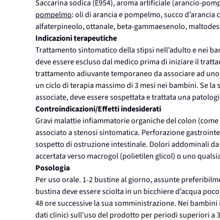
Saccarina sodica (E954), aroma artificiale (arancio-pom
pompelmo
: oli di arancia e pompelmo, succo d’arancia co
alfaterpineolo, ottanale, beta-gammaesenolo, maltodest
Indicazioni terapeutiche
Trattamento sintomatico della stipsi nell’adulto e nei b
deve essere escluso dal medico prima di iniziare il tra
trattamento adiuvante temporaneo da associare ad uno stil
un ciclo di terapia massimo di 3 mesi nei bambini. Se la
associate, deve essere sospettata e trattata una patologi
Controindicazioni/Effetti indesiderati
Gravi malattie infiammatorie organiche del colon (come 
associato a stenosi sintomatica. Perforazione gastrointes
sospetto di ostruzione intestinale. Dolori addominali da
accertata verso macrogol (polietilen glicol) o uno qualsia
Posologia
Per uso orale. 1-2 bustine al giorno, assunte preferibil
bustina deve essere sciolta in un bicchiere d’acqua poco 
48 ore successive la sua somministrazione. Nei bambini 
dati clinici sull’uso del prodotto per periodi superiori a 