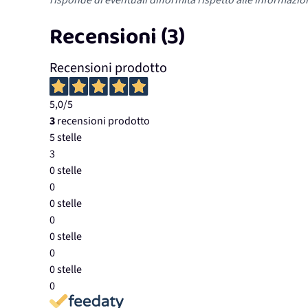
risponde di eventuali difformità rispetto alle informazion
Recensioni (3)
Recensioni prodotto
5,0
/5
3
recensioni prodotto
5 stelle
3
0 stelle
0
0 stelle
0
0 stelle
0
0 stelle
0