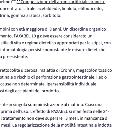
pelmo)**.
**Composizione dell’aroma artificiale arancio-
ncentrato, citrale, acetaldeide, linalolo, etilbutirrato,
rina, gomma arabica, sorbitolo.
ambini con età maggiore di 8 anni. Un disordine organico
ttamento. PAXABEL 10 g deve essere considerato un
e di vita e regime dietetico appropriati per la stipsi, con
 sintomatologia persiste nonostante le misure dietetiche
a preesistente.
rettocolite ulcerosa, malattia di Crohn), megacolon tossico
tinale o rischio di perforazione gastrointestinale. Ileo o
 cause non determinate. Ipersensibilità individuale
si degli eccipienti del prodotto.
mente in singola somministrazione al mattino. Ciascuna
prima dell’uso. L’effetto di PAXABEL si manifesta nelle 24-
il trattamento non deve superare i 3 mesi, in mancanza di
3 mesi. La regolarizzazione della motilità intestinale indotta