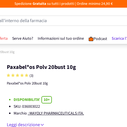
Spedizione
Gratuita
su tutti i prodotti
| Ordine minimo 24,90 €
all’interno della farmacia
ferta
Serve Aiuto?
Informazioni sul tuo ordine
Scarica l
Podcast
20bust 10g
Paxabel*os Polv 20bust 10g
(3)
Paxabel*os Polv 20bust 10g
DISPONIBILITA'
10+
SKU:
036003022
Marchio
: MAYOLY PHARMACEUTICALS ITA.
Leggi descrizione