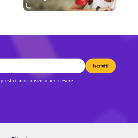
Iscriviti
, presto il mio consenso per ricevere