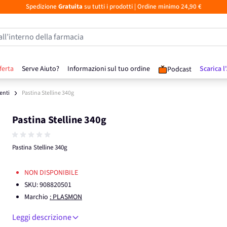
Spedizione
Gratuita
su tutti i prodotti
| Ordine minimo 24,90 €
all’interno della farmacia
ferta
Serve Aiuto?
Informazioni sul tuo ordine
Scarica l
Podcast
enti
Pastina Stelline 340g
Pastina Stelline 340g
Pastina Stelline 340g
NON DISPONIBILE
SKU:
908820501
Marchio
: PLASMON
Leggi descrizione