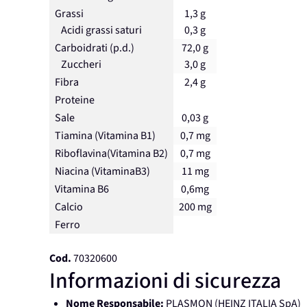
Grassi
1,3 g
Acidi grassi saturi
0,3 g
Carboidrati (p.d.)
72,0 g
Zuccheri
3,0 g
Fibra
2,4 g
Proteine
Sale
0,03 g
Tiamina (Vitamina B1)
0,7 mg
Riboflavina(Vitamina B2)
0,7 mg
Niacina (VitaminaB3)
11 mg
Vitamina B6
0,6mg
Calcio
200 mg
Ferro
Cod.
70320600
Informazioni di sicurezza
Nome Responsabile:
PLASMON (HEINZ ITALIA SpA)