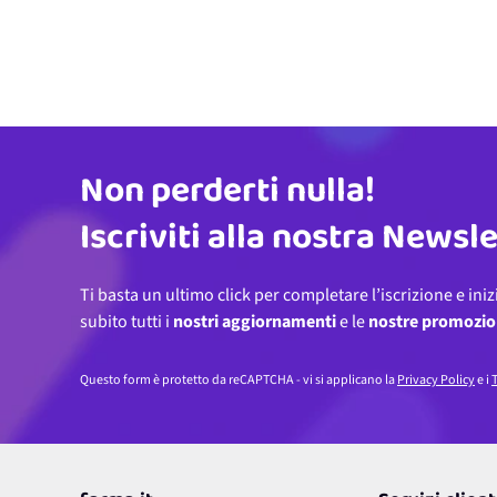
Non perderti nulla!
Indirizzo email
Iscriviti alla nostra Newsl
Ti basta un ultimo click per completare l’iscrizione e iniz
subito tutti i
nostri aggiornamenti
e le
nostre promozio
Questo form è protetto da reCAPTCHA - vi si applicano la
Privacy Policy
e i
T