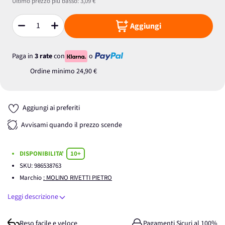
Ultimo prezzo più basso:
3,09 €
Aggiungi
Quantità
Paga in
3 rate
con
o
Ordine minimo
24,90 €
Aggiungi ai preferiti
Avvisami quando il prezzo scende
DISPONIBILITA'
10+
SKU:
986538763
Marchio
: MOLINO RIVETTI PIETRO
Leggi descrizione
Reso facile e veloce
Pagamenti Sicuri al 100%