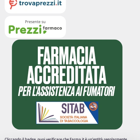
Cliccando il badge, puoi verificare che Farma.it è un'entità regolarmente