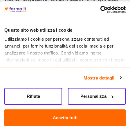
autorizzata dal Ministero della Salute a effettuare la vendita online di
medicinali.
Questo sito web utilizza i cookie
Utilizziamo i cookie per personalizzare contenuti ed
annunci, per fornire funzionalità dei social media e per
analizzare il nostro traffico. Condividiamo inoltre
informazioni sul modo in cui utilizzi il nostro sito con i nostri
partner che si occupano di analisi dei dati web, pubblicità e
social media, i quali potrebbero combinarle con altre
Mostra dettagli
informazioni che hai fornito loro o che hanno raccolto dal
tuo utilizzo dei loro servizi.
Seguici su
Rifiuta
Personalizza
Farma.it S.a.s. P. IVA 07417261216 REA: NA-884088
CREDITS
Accetta tutti
Sede legale Via delle Repubbliche Marinare 128, 80147 Napoli
Vendita online di medicinali senza obbligo di prescrizione effettuata tramite
esercizio autorizzato dal Ministero della Salute – Codice identificativo n. 016715