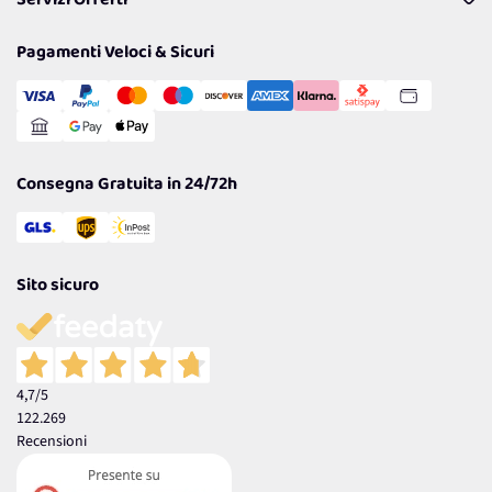
Servizi Offerti
Resi
Politiche per la parità di genere
Privacy Policy
Tantissimi Sconti
Pagamenti Veloci & Sicuri
Cookie Policy
Transazione Sicura
Comunicazioni
Gestisci Cookie
Reso Facile e Veloce
Garanzia
Consegna Gratuita in 24/72h
Sito sicuro
4,7
/5
122.269
Recensioni