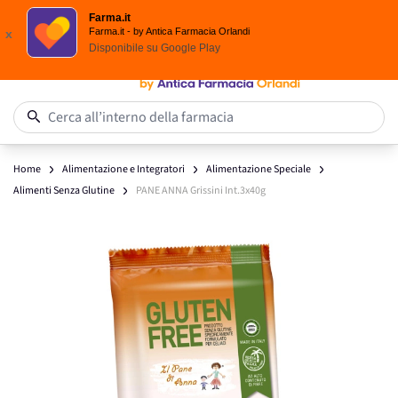
Spedizione
Gratuita
| Ordine minimo 24,90 €
Farma.it
Salta al contenuto
Farma.it - by Antica Farmacia Orlandi
x
Disponibile su
Google Play
0
Cerca all’interno della farmacia
Home
Alimentazione e Integratori
Alimentazione Speciale
Alimenti Senza Glutine
PANE ANNA Grissini Int.3x40g
Main image
Click to view image in fullscreen