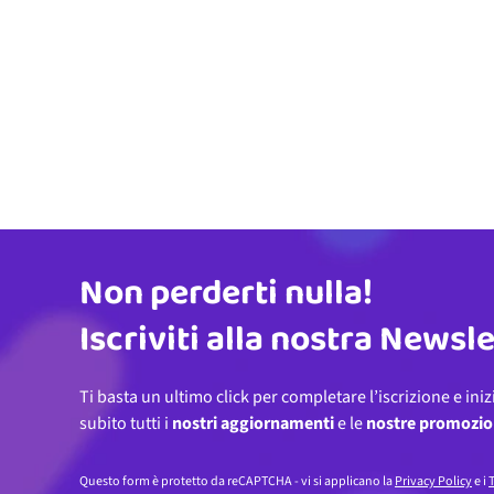
Non perderti nulla!
Indirizzo email
Iscriviti alla nostra Newsl
Ti basta un ultimo click per completare l’iscrizione e iniz
subito tutti i
nostri aggiornamenti
e le
nostre promozio
Questo form è protetto da reCAPTCHA - vi si applicano la
Privacy Policy
e i
T