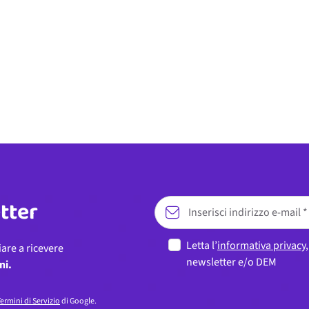
etter
Letta l’
informativa privacy
iare a ricevere
newsletter e/o DEM
ni.
ermini di Servizio
di Google.