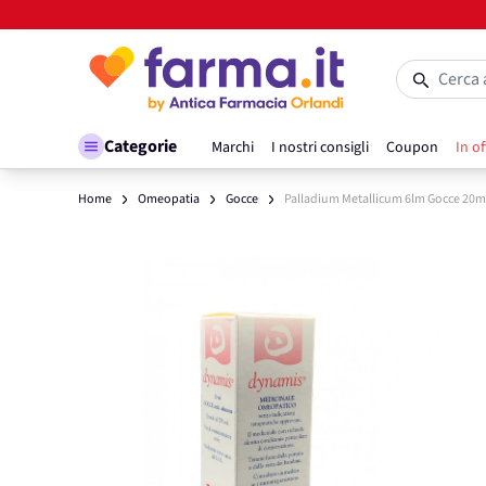
Salta al contenuto
Cerca 
Categorie
Marchi
I nostri consigli
Coupon
In of
Home
Omeopatia
Gocce
Palladium Metallicum 6lm Gocce 20m
Main image
Click to view image in fullscreen