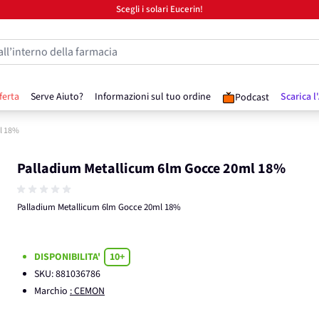
Scegli i solari Eucerin!
all’interno della farmacia
ferta
Serve Aiuto?
Informazioni sul tuo ordine
Scarica l
Podcast
l 18%
Palladium Metallicum 6lm Gocce 20ml 18%
Palladium Metallicum 6lm Gocce 20ml 18%
DISPONIBILITA'
10+
SKU:
881036786
Marchio
: CEMON