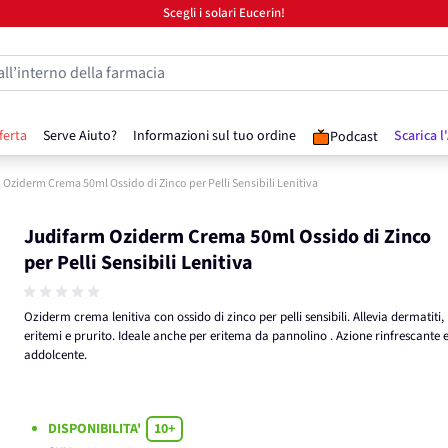
Scegli i solari Eucerin!
all’interno della farmacia
ferta
Serve Aiuto?
Informazioni sul tuo ordine
Scarica l
Podcast
Oziderm Crema 50ml Ossido di Zinco per Pelli Sensibili Lenitiva
Judifarm Oziderm Crema 50ml Ossido di Zinco
per Pelli Sensibili Lenitiva
Oziderm crema lenitiva con ossido di zinco per pelli sensibili. Allevia dermatiti,
eritemi e prurito. Ideale anche per eritema da pannolino . Azione rinfrescante 
addolcente.
DISPONIBILITA'
10+