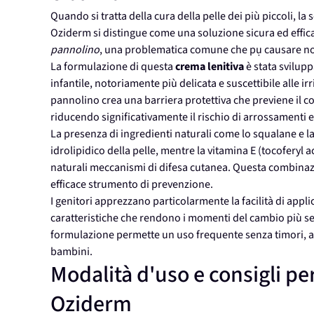
Quando si tratta della cura della pelle dei più piccoli, la
Oziderm si distingue come una soluzione sicura ed effica
pannolino
, una problematica comune che pụ causare not
La formulazione di questa
crema lenitiva
è stata svilupp
infantile, notoriamente più delicata e suscettibile alle i
pannolino crea una barriera protettiva che previene il cont
riducendo significativamente il rischio di arrossamenti e 
La presenza di ingredienti naturali come lo squalane e l
idrolipidico della pelle, mentre la vitamina E (tocoferyl
naturali meccanismi di difesa cutanea. Questa combina
efficace strumento di prevenzione.
I genitori apprezzano particolarmente la facilità di appli
caratteristiche che rendono i momenti del cambio più sere
formulazione permette un uso frequente senza timori, as
bambini.
Modalità d'uso e consigli per
Oziderm