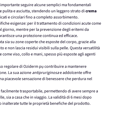
m, è importante seguire alcune semplici ma fondamentali
le pulita e asciutta, stendendo un leggero strato di
crema
cati e circolari fino a completo assorbimento.
ifiche esigenze: per il trattamento di condizioni acute come
e al giorno, mentre per la prevenzione degli eritemi da
rantisce una protezione continua ed efficace.
ta sia su zone coperte che esposte del corpo, grazie alla
e non lascia residui visibili sulla pelle. Questa versatilità
e come viso, collo e mani, spesso più esposte agli agenti
uso regolare di Oziderm pụ contribuire a mantenere
zione. La sua azione
antipruriginosa
e addolcente offre
una piacevole sensazione di benessere che perdura nel
 facilmente trasportabile, permettendo di avere sempre a
le, sia a casa che in viaggio. La validità di 6 mesi dopo
inalterate tutte le proprietà benefiche del prodotto.