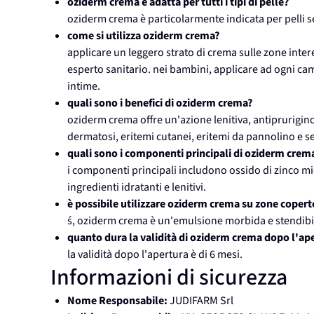
oziderm crema è adatta per tutti i tipi di pelle?
oziderm crema è particolarmente indicata per pelli sen
come si utilizza oziderm crema?
applicare un leggero strato di crema sulle zone intere
esperto sanitario. nei bambini, applicare ad ogni cam
intime.
quali sono i benefici di oziderm crema?
oziderm crema offre un'azione lenitiva, antipruriginos
dermatosi, eritemi cutanei, eritemi da pannolino e se
quali sono i componenti principali di oziderm crem
i componenti principali includono ossido di zinco mic
ingredienti idratanti e lenitivi.
è possibile utilizzare oziderm crema su zone copert
ś, oziderm crema è un'emulsione morbida e stendibile
quanto dura la validità di oziderm crema dopo l'ap
la validità dopo l'apertura è di 6 mesi.
Informazioni di sicurezza
Nome Responsabile:
JUDIFARM Srl