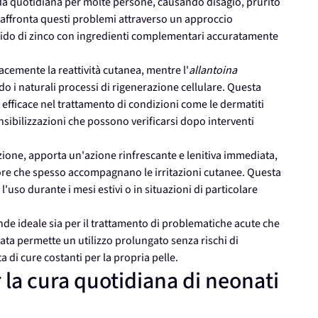
ida quotidiana per molte persone, causando disagio, prurito
affronta questi problemi attraverso un approccio
ssido di zinco con ingredienti complementari accuratamente
cemente la reattività cutanea, mentre l'
allantoina
o i naturali processi di rigenerazione cellulare. Questa
e efficace nel trattamento di condizioni come le dermatiti
nsibilizzazioni che possono verificarsi dopo interventi
ione, apporta un'azione rinfrescante e lenitiva immediata,
iore che spesso accompagnano le irritazioni cutanee. Questa
uso durante i mesi estivi o in situazioni di particolare
nde ideale sia per il trattamento di problematiche acute che
ata permette un utilizzo prolungato senza rischi di
 di cure costanti per la propria pelle.
r la cura quotidiana di neonati