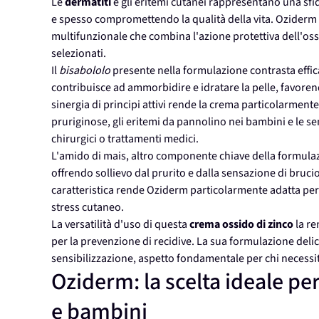
Le
dermatiti
e gli eritemi cutanei rappresentano una sf
e spesso compromettendo la qualità della vita. Oziderm 
multifunzionale che combina l'azione protettiva dell'o
selezionati.
Il
bisabololo
presente nella formulazione contrasta effica
contribuisce ad ammorbidire e idratare la pelle, favorend
sinergia di principi attivi rende la crema particolarment
pruriginose, gli eritemi da pannolino nei bambini e le se
chirurgici o trattamenti medici.
L'amido di mais, altro componente chiave della formulaz
offrendo sollievo dal prurito e dalla sensazione di bruc
caratteristica rende Oziderm particolarmente adatta per l'
stress cutaneo.
La versatilità d'uso di questa
crema ossido di zinco
la re
per la prevenzione di recidive. La sua formulazione delic
sensibilizzazione, aspetto fondamentale per chi necessita
Oziderm: la scelta ideale pe
e bambini