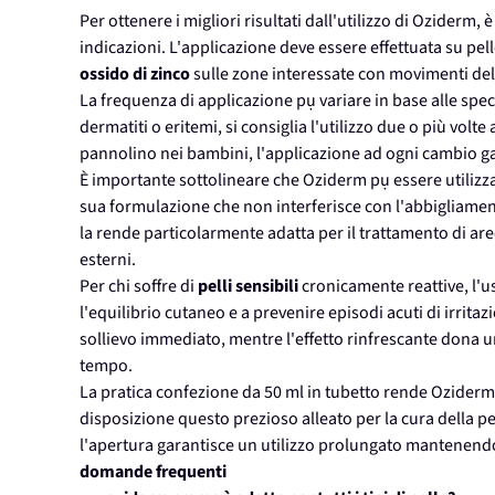
Per ottenere i migliori risultati dall'utilizzo di Ozider
indicazioni. L'applicazione deve essere effettuata su pel
ossido di zinco
sulle zone interessate con movimenti deli
La frequenza di applicazione pụ variare in base alle spec
dermatiti o eritemi, si consiglia l'utilizzo due o più volt
pannolino nei bambini, l'applicazione ad ogni cambio ga
È importante sottolineare che Oziderm pụ essere utilizza
sua formulazione che non interferisce con l'abbigliamento 
la rende particolarmente adatta per il trattamento di are
esterni.
Per chi soffre di
pelli sensibili
cronicamente reattive, l'
l'equilibrio cutaneo e a prevenire episodi acuti di irrita
sollievo immediato, mentre l'effetto rinfrescante dona 
tempo.
La pratica confezione da 50 ml in tubetto rende Oziderm
disposizione questo prezioso alleato per la cura della pel
l'apertura garantisce un utilizzo prolungato mantenendo 
domande frequenti