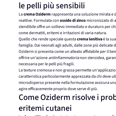
le pelli più sensibili
La
crema Oziderm
rappresenta una soluzione mirata e de
reattive. Formulata con
ossido di zinco
micronizzato di a
stendibile offre un sollievo immediato e duraturo per 
come dermatiti, eritemi e irritazioni di varia natura.
Quello che rende speciale questa
crema lenitiva
è la sua
famiglia. Dai neonati agli adulti, dalle zone più delicate
Oziderm si presenta come un alleato affidabile per il ben
offrire un'azione
antinfiammatoria
non steroidea, garan
necessaria per le pelli più fragili.
La texture cremosa e non grassa permette un'applicazione
caratteristica particolarmente apprezzata da chi deve util
microdisperso presente nella formulazione assicura una b
agire efficacemente proprio dove serve di più.
Come Oziderm risolve i prob
eritemi cutanei