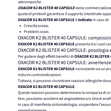
ateromasiche.
OXACOR K2 BLISTER 40 CAPSULE
viene commercializza
quota di probioti garantisce il supporto intestinale opp
OXACOR K2 BLISTER 40 CAPSULE
è
indicato
in caso di:
Crescita ossea;
Problemi ossei.
OXACOR K2 BLISTER 40 CAPSULE: composizi
OXACOR K2 BLISTER 40 CAPSULE
presenta tra i suoi co
OXACOR K2 BLISTER 40 CAPSULE: posologia e
Per godere degli effetti benefici di
OXACOR K2 BLISTER 
OXACOR K2 BLISTER 40 CAPSULE: avvertenze
OXACOR K2 BLISTER 40 CAPSULE
nonostante sia un pro
indurre controindicazioni.
Tuttavia, si possono riscontrare reazioni allergiche dovu
OXACOR K2 BLISTER 40 CAPSULE
.
Queste reazioni possono determinare la comparsa di orti
lievi, possiamo assistere ad angioedema e/o shock anafil
In caso di manifesta sintomatologia, sospendere l’assun
immediatamente.