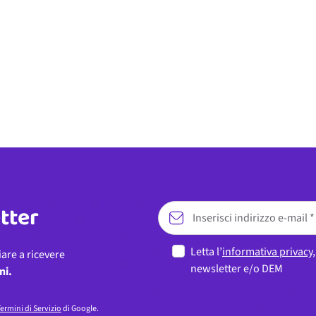
etter
Letta l’
informativa privacy
iare a ricevere
newsletter e/o DEM
ni.
ermini di Servizio
di Google.