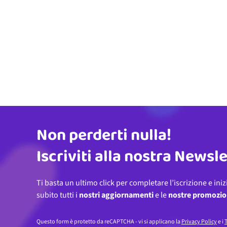
Non perderti nulla!
Indirizzo email
Iscriviti alla nostra Newsl
Ti basta un ultimo click per completare l’iscrizione e iniz
subito tutti i
nostri aggiornamenti
e le
nostre promozio
Questo form è protetto da reCAPTCHA - vi si applicano la
Privacy Policy
e i
T