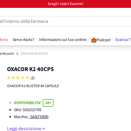
Scegli i solari Eucerin!
all’interno della farmacia
ferta
Serve Aiuto?
Informazioni sul tuo ordine
Scarica l
Podcast
 e Muscoli
OXACOR K2 40CPS
OXACOR K2 40CPS
(3)
OXACOR K2 BLISTER 40 CAPSULE
DISPONIBILITA'
10+
SKU:
926252709
Marchio
: SANTIVERI
Leggi descrizione