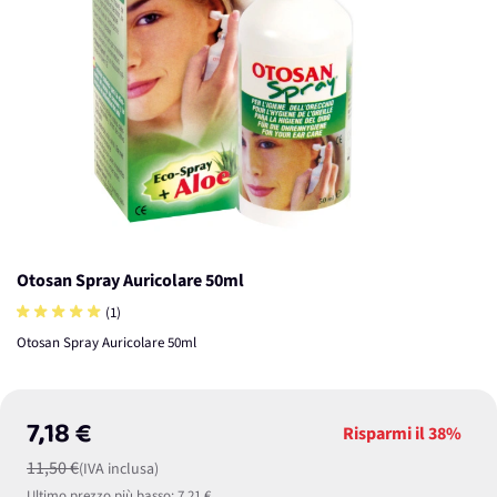
Otosan Spray Auricolare 50ml
(1)
Otosan Spray Auricolare 50ml
7,18 €
Risparmi il
38%
11,50 €
(IVA inclusa)
Ultimo prezzo più basso:
7,21 €