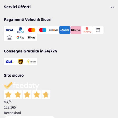
Pagamenti & Condizioni
FAQ
I nostri consigli
Servizi Offerti
Spedizioni
Resi
Politiche per la parità di genere
Privacy Policy
Tantissimi Sconti
Pagamenti Veloci & Sicuri
Cookie Policy
Transazione Sicura
Comunicazioni
Gestisci Cookie
Reso Facile e Veloce
Garanzia
Consegna Gratuita in 24/72h
Sito sicuro
4,7
/5
122.165
Recensioni