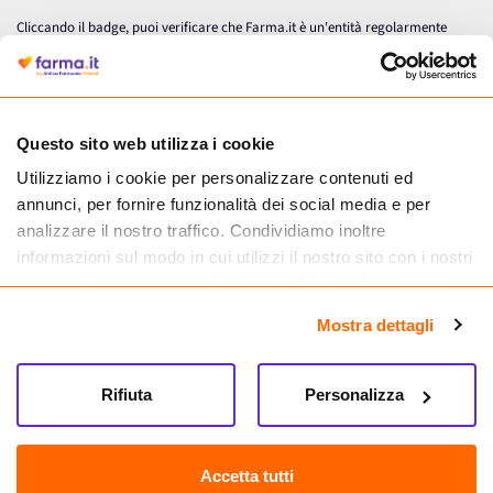
Cliccando il badge, puoi verificare che Farma.it è un'entità regolarmente
autorizzata dal Ministero della Salute a effettuare la vendita online di
medicinali.
Questo sito web utilizza i cookie
Utilizziamo i cookie per personalizzare contenuti ed
annunci, per fornire funzionalità dei social media e per
analizzare il nostro traffico. Condividiamo inoltre
informazioni sul modo in cui utilizzi il nostro sito con i nostri
partner che si occupano di analisi dei dati web, pubblicità e
social media, i quali potrebbero combinarle con altre
Mostra dettagli
informazioni che hai fornito loro o che hanno raccolto dal
tuo utilizzo dei loro servizi.
Seguici su
Rifiuta
Personalizza
Farma.it S.a.s. P. IVA 07417261216 REA: NA-884088
CREDITS
Accetta tutti
Sede legale Via delle Repubbliche Marinare 128, 80147 Napoli