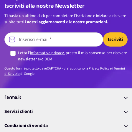
Iscriviti alla nostra Newsletter
Ti basta un ultimo click per completare l’iscrizione e iniziare a ricevere
subito tutti i
nostri aggiornamenti
e le
nostre promozioni.
Iscriviti
Letta l’
informativa privacy
, presto il mio consenso per ricevere
newsletter e/o DEM
Questo form è protetto da reCAPTCHA - vi si applicano la
Privacy Policy
e i
Termini
di Servizio
di Google.
farma.it
La nostra Azienda
Servizi clienti
Coupon
Contattaci
Programma Fedeltà Farma Lovers
Condizioni di vendita
Richiamami
Lavora con noi