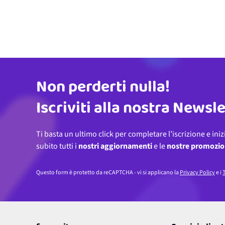
Non perderti nulla!
Indirizzo email
Iscriviti alla nostra Newsl
Ti basta un ultimo click per completare l’iscrizione e iniz
subito tutti i
nostri aggiornamenti
e le
nostre promozio
Questo form è protetto da reCAPTCHA - vi si applicano la
Privacy Policy
e i
T