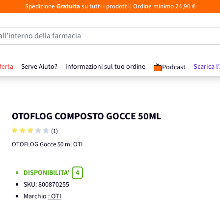
Spedizione
Gratuita
su tutti i prodotti
| Ordine minimo 24,90 €
all’interno della farmacia
ferta
Serve Aiuto?
Informazioni sul tuo ordine
Scarica l
Podcast
OTOFLOG COMPOSTO GOCCE 50ML
(1)
OTOFLOG Gocce 50 ml OTI
DISPONIBILITA'
4
SKU:
800870255
Marchio
: OTI