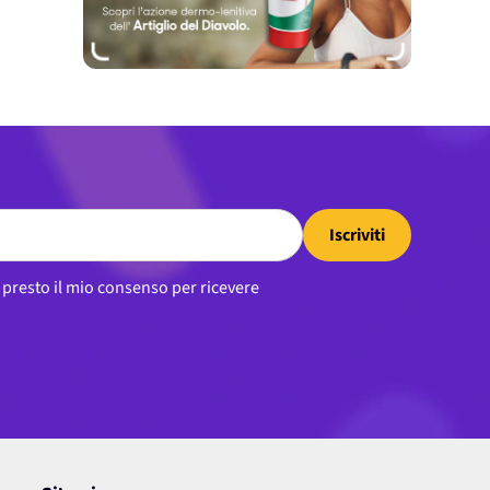
Iscriviti
, presto il mio consenso per ricevere