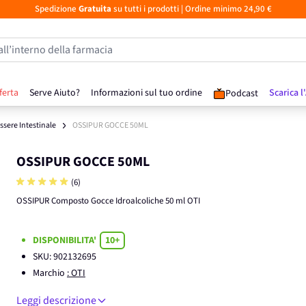
Spedizione
Gratuita
su tutti i prodotti
| Ordine minimo 24,90 €
all’interno della farmacia
ferta
Serve Aiuto?
Informazioni sul tuo ordine
Scarica l
Podcast
sere Intestinale
OSSIPUR GOCCE 50ML
OSSIPUR GOCCE 50ML
(6)
OSSIPUR Composto Gocce Idroalcoliche 50 ml OTI
DISPONIBILITA'
10+
SKU:
902132695
Marchio
: OTI
Leggi descrizione