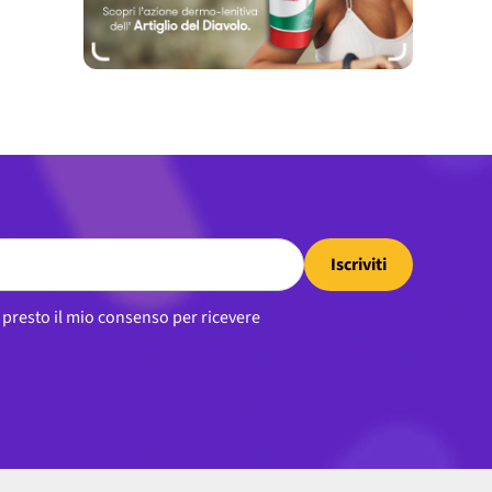
Iscriviti
, presto il mio consenso per ricevere