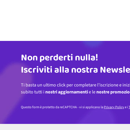
Non perderti nulla!
Indirizzo email
Iscriviti alla nostra Newsl
Ti basta un ultimo click per completare l’iscrizione e iniz
subito tutti i
nostri aggiornamenti
e le
nostre promozio
Questo form è protetto da reCAPTCHA - vi si applicano la
Privacy Policy
e i
T