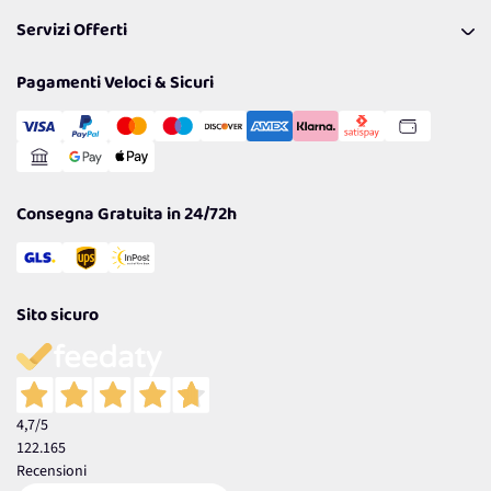
Pagamenti & Condizioni
FAQ
I nostri consigli
Servizi Offerti
Spedizioni
Resi
Politiche per la parità di genere
Privacy Policy
Tantissimi Sconti
Pagamenti Veloci & Sicuri
Cookie Policy
Transazione Sicura
Comunicazioni
Gestisci Cookie
Reso Facile e Veloce
Garanzia
Consegna Gratuita in 24/72h
Sito sicuro
4,7
/5
122.165
Recensioni