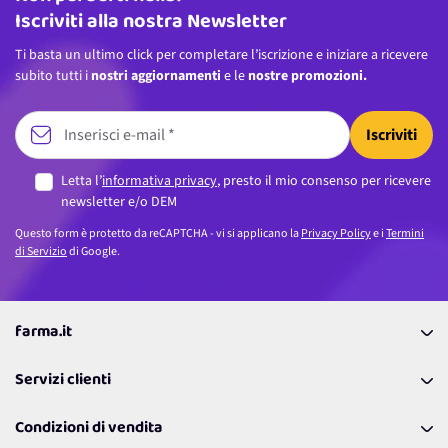
Iscriviti alla nostra Newsletter
Ti basta un ultimo click per completare l’iscrizione e iniziare a ricevere
subito tutti i
nostri aggiornamenti
e le
nostre promozioni.
Iscriviti
Letta l’
informativa privacy
, presto il mio consenso per ricevere
newsletter e/o DEM
Questo form è protetto da reCAPTCHA - vi si applicano la
Privacy Policy
e i
Termini
di Servizio
di Google.
farma.it
La nostra Azienda
Servizi clienti
Coupon
Contattaci
Programma Fedeltà Farma Lovers
Condizioni di vendita
Richiamami
Lavora con noi