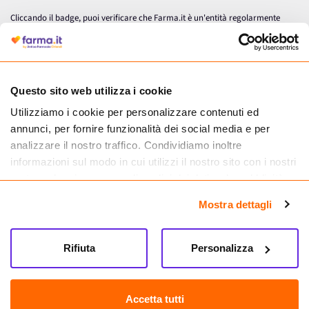
Cliccando il badge, puoi verificare che Farma.it è un'entità regolarmente
autorizzata dal Ministero della Salute a effettuare la vendita online di
medicinali.
Questo sito web utilizza i cookie
Utilizziamo i cookie per personalizzare contenuti ed
annunci, per fornire funzionalità dei social media e per
analizzare il nostro traffico. Condividiamo inoltre
informazioni sul modo in cui utilizzi il nostro sito con i nostri
partner che si occupano di analisi dei dati web, pubblicità e
social media, i quali potrebbero combinarle con altre
Mostra dettagli
informazioni che hai fornito loro o che hanno raccolto dal
tuo utilizzo dei loro servizi.
Seguici su
Rifiuta
Personalizza
Farma.it S.a.s. P. IVA 07417261216 REA: NA-884088
CREDITS
Accetta tutti
Sede legale Via delle Repubbliche Marinare 128, 80147 Napoli