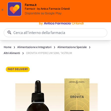
Spedizione
Gratuita
| Ordine minimo 24,90 €
Farma.it
Salta al contenuto
Farma.it - by Antica Farmacia Orlandi
x
Disponibile su
Google Play
0
Cerca all’interno della farmacia
Home
Alimentazione e Integratori
Alimentazione Speciale
Altri Alimenti
OROVITA HYPERICUM 50ML "ASTRUM
Main image
Click to view image in fullscreen
FAST DELIVERY