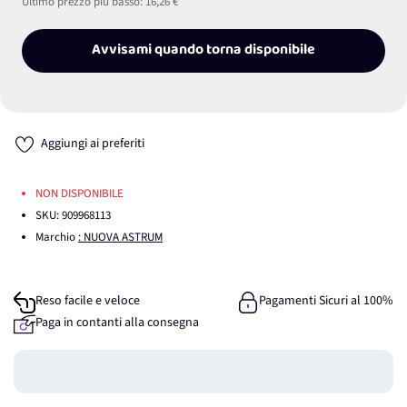
Ultimo prezzo più basso:
16,26 €
Avvisami quando torna disponibile
Aggiungi ai preferiti
NON DISPONIBILE
SKU:
909968113
Marchio
: NUOVA ASTRUM
Reso facile e veloce
Pagamenti Sicuri al 100%
Paga in contanti alla consegna
Guadagna
0
punti