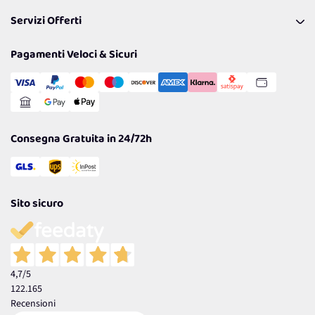
Pagamenti & Condizioni
FAQ
I nostri consigli
Servizi Offerti
Spedizioni
Resi
Politiche per la parità di genere
Privacy Policy
Tantissimi Sconti
Pagamenti Veloci & Sicuri
Cookie Policy
Transazione Sicura
Comunicazioni
Gestisci Cookie
Reso Facile e Veloce
Garanzia
Consegna Gratuita in 24/72h
Sito sicuro
4,7
/5
122.165
Recensioni