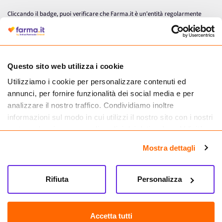
Cliccando il badge, puoi verificare che Farma.it è un'entità regolarmente
autorizzata dal Ministero della Salute a effettuare la vendita online di
medicinali.
Questo sito web utilizza i cookie
Utilizziamo i cookie per personalizzare contenuti ed
annunci, per fornire funzionalità dei social media e per
analizzare il nostro traffico. Condividiamo inoltre
informazioni sul modo in cui utilizzi il nostro sito con i nostri
partner che si occupano di analisi dei dati web, pubblicità e
social media, i quali potrebbero combinarle con altre
Mostra dettagli
informazioni che hai fornito loro o che hanno raccolto dal
tuo utilizzo dei loro servizi.
Seguici su
Rifiuta
Personalizza
Farma.it S.a.s. P. IVA 07417261216 REA: NA-884088
CREDITS
Accetta tutti
Sede legale Via delle Repubbliche Marinare 128, 80147 Napoli