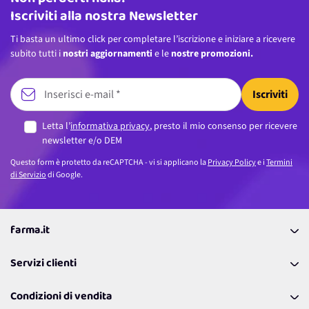
Iscriviti alla nostra Newsletter
Ti basta un ultimo click per completare l’iscrizione e iniziare a ricevere
subito tutti i
nostri aggiornamenti
e le
nostre promozioni.
Iscriviti
Letta l’
informativa privacy
, presto il mio consenso per ricevere
newsletter e/o DEM
Questo form è protetto da reCAPTCHA - vi si applicano la
Privacy Policy
e i
Termini
di Servizio
di Google.
farma.it
La nostra Azienda
Servizi clienti
Coupon
Contattaci
Programma Fedeltà Farma Lovers
Condizioni di vendita
Richiamami
Lavora con noi