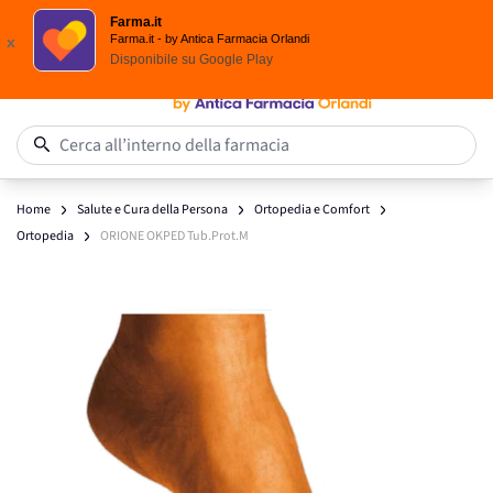
Scegli i solari Eucerin!
Farma.it
Salta al contenuto
Farma.it - by Antica Farmacia Orlandi
x
Disponibile su
Google Play
0
Cerca all’interno della farmacia
Home
Salute e Cura della Persona
Ortopedia e Comfort
Ortopedia
ORIONE OKPED Tub.Prot.M
Main image
Click to view image in fullscreen