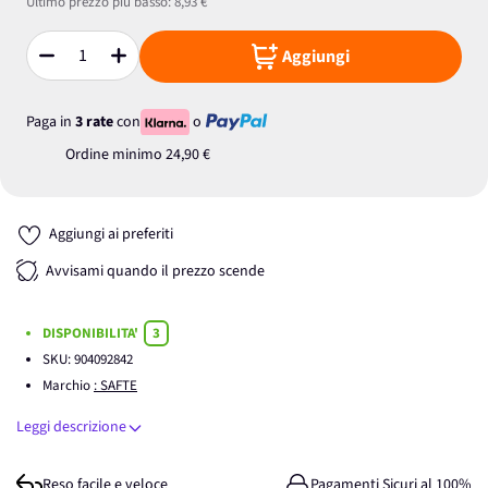
Ultimo prezzo più basso:
8,93 €
Aggiungi
Quantità
Paga in
3 rate
con
o
Ordine minimo
24,90 €
Aggiungi ai preferiti
Avvisami quando il prezzo scende
DISPONIBILITA'
3
SKU:
904092842
Marchio
: SAFTE
Leggi descrizione
Reso facile e veloce
Pagamenti Sicuri al 100%