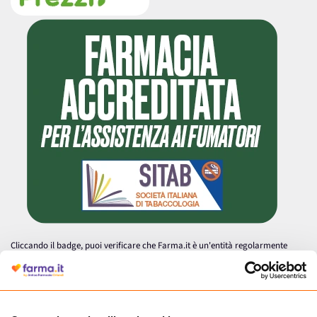
Cliccando il badge, puoi verificare che Farma.it è un'entità regolarmente
autorizzata dal Ministero della Salute a effettuare la vendita online di
medicinali.