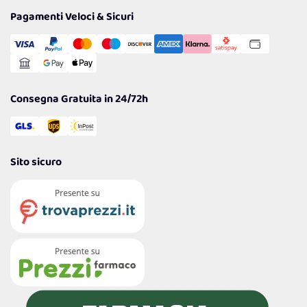
Tantissimi Sconti
Pagamenti Veloci & Sicuri
Cookie Policy
Transazione Sicura
Comunicazioni
Gestisci Cookie
Reso Facile e Veloce
Garanzia
Consegna Gratuita in 24/72h
Sito sicuro