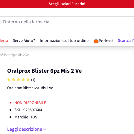
Scegli i solari Eucerin!
all’interno della farmacia
ferta
Serve Aiuto?
Informazioni sul tuo ordine
Scarica l
Podcast
 Blister 6pz Mis 2 Ve
Oralprox Blister 6pz Mis 2 Ve
(1)
Oralprox Blister 6pz Mis 2 Ve
NON DISPONIBILE
SKU:
920597604
Marchio
: IDS
Leggi descrizione