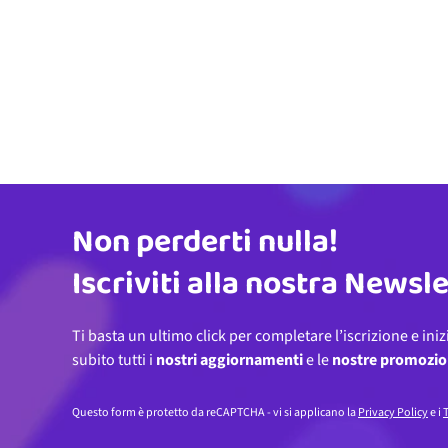
Non perderti nulla!
Indirizzo email
Iscriviti alla nostra Newsl
Ti basta un ultimo click per completare l’iscrizione e iniz
subito tutti i
nostri aggiornamenti
e le
nostre promozio
Questo form è protetto da reCAPTCHA - vi si applicano la
Privacy Policy
e i
T