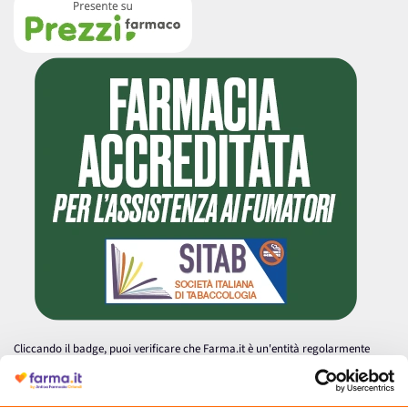
Cliccando il badge, puoi verificare che Farma.it è un'entità regolarmente
autorizzata dal Ministero della Salute a effettuare la vendita online di
medicinali.