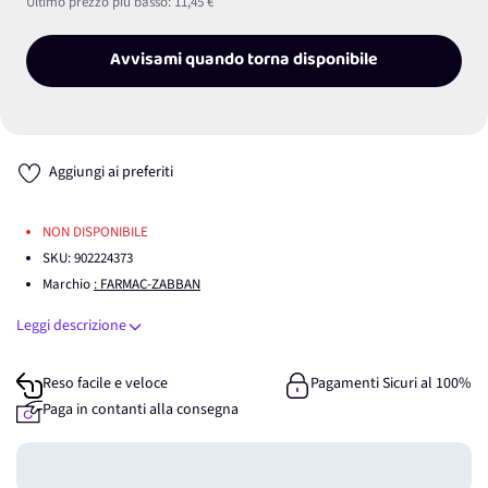
Ultimo prezzo più basso:
11,45 €
Avvisami quando torna disponibile
Aggiungi ai preferiti
NON DISPONIBILE
SKU:
902224373
Marchio
: FARMAC-ZABBAN
Leggi descrizione
Reso facile e veloce
Pagamenti Sicuri al 100%
Paga in contanti alla consegna
Guadagna
0
punti