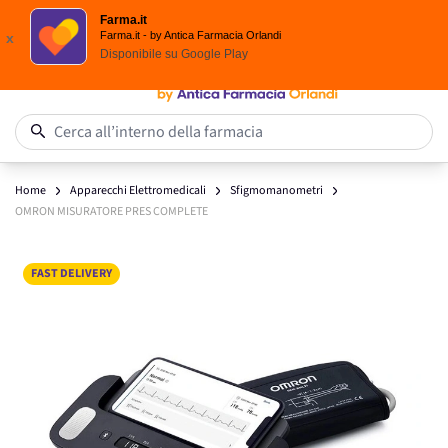
Scegli i solari Eucerin!
Farma.it
Salta al contenuto
Farma.it - by Antica Farmacia Orlandi
x
Disponibile su
Google Play
0
Cerca all’interno della farmacia
Home
Apparecchi Elettromedicali
Sfigmomanometri
OMRON MISURATORE PRES COMPLETE
Main image
Click to view image in fullscreen
FAST DELIVERY