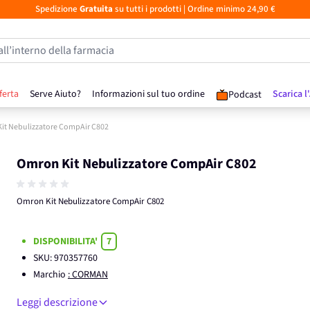
Spedizione
Gratuita
su tutti i prodotti
| Ordine minimo 24,90 €
all’interno della farmacia
ferta
Serve Aiuto?
Informazioni sul tuo ordine
Scarica l
Podcast
it Nebulizzatore CompAir C802
Omron Kit Nebulizzatore CompAir C802
Omron Kit Nebulizzatore CompAir C802
DISPONIBILITA'
7
SKU:
970357760
Marchio
: CORMAN
Leggi descrizione