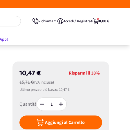
0
0,00 €
Richiamami
Accedi / Registrati
'App!
10,47 €
Risparmi il
33%
15,71 €
(IVA inclusa)
Ultimo prezzo più basso:
10,47 €
Quantità
Aggiungi al Carrello