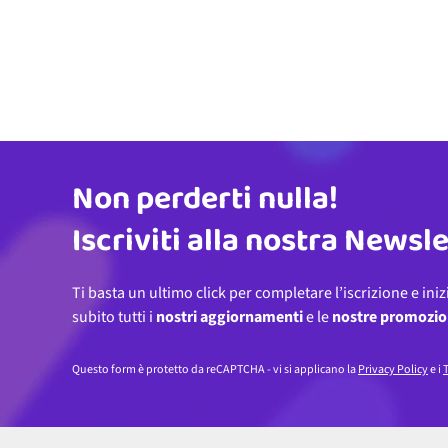
Non perderti nulla!
Indirizzo email
Iscriviti alla nostra Newsl
Ti basta un ultimo click per completare l’iscrizione e iniz
subito tutti i
nostri aggiornamenti
e le
nostre promozio
Questo form è protetto da reCAPTCHA - vi si applicano la
Privacy Policy
e i
T