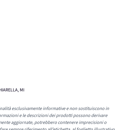
CHIARELLA, MI
nalità esclusivamente informative e non sostituiscono in
ormazioni e le descrizioni dei prodotti possono derivare
mente aggiornate, potrebbero contenere imprecisioni o
re sempre riferimento all’etichetta, al foglietto illustrativo