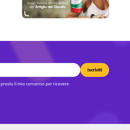
Iscriviti
, presto il mio consenso per ricevere