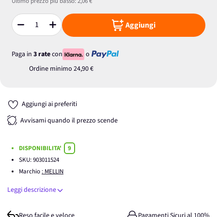
Ultimo prezzo più basso:
2,06 €
Aggiungi
Quantità
Paga in
3 rate
con
o
Ordine minimo
24,90 €
Aggiungi ai preferiti
Avvisami quando il prezzo scende
DISPONIBILITA'
9
SKU:
903011524
Marchio
: MELLIN
Leggi descrizione
Reso facile e veloce
Pagamenti Sicuri al 100%