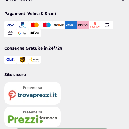
Servizi Offerti
Resi
Politiche per la parità di genere
Privacy Policy
Tantissimi Sconti
Pagamenti Veloci & Sicuri
Cookie Policy
Transazione Sicura
Comunicazioni
Gestisci Cookie
Reso Facile e Veloce
Garanzia
Consegna Gratuita in 24/72h
Sito sicuro