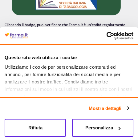
Cliccando il badge, puoi verificare che Farma.it è un'entità regolarmente
autorizzata dal Ministero della Salute a effettuare la vendita online di
medicinali.
Questo sito web utilizza i cookie
Utilizziamo i cookie per personalizzare contenuti ed
annunci, per fornire funzionalità dei social media e per
analizzare il nostro traffico. Condividiamo inoltre
informazioni sul modo in cui utilizzi il nostro sito con i nostri
partner che si occupano di analisi dei dati web, pubblicità e
social media, i quali potrebbero combinarle con altre
Mostra dettagli
informazioni che hai fornito loro o che hanno raccolto dal
tuo utilizzo dei loro servizi.
Seguici su
Rifiuta
Personalizza
Farma.it S.a.s. P. IVA 07417261216 REA: NA-884088