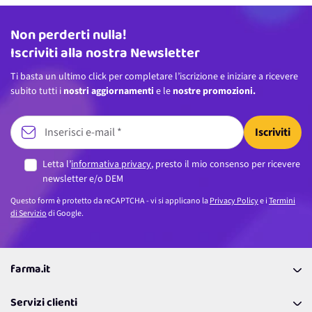
Non perderti nulla!
Indirizzo email
Iscriviti alla nostra Newsletter
Ti basta un ultimo click per completare l’iscrizione e iniziare a ricevere
subito tutti i
nostri aggiornamenti
e le
nostre promozioni.
Iscriviti
Letta l’
informativa privacy
, presto il mio consenso per ricevere
newsletter e/o DEM
Questo form è protetto da reCAPTCHA - vi si applicano la
Privacy Policy
e i
Termini
di Servizio
di Google.
farma.it
La nostra Azienda
Servizi clienti
Coupon