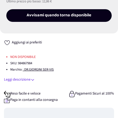
Ultimo prezzo più basso:
12,86 €
Avvisami quando torna disponibile
Aggiungi ai preferiti
NON DISPONIBILE
SKU:
984867984
Marchio
: DR.GIORGINI SER-VIS
Leggi descrizione
Reso facile e veloce
Pagamenti Sicuri al 100%
Paga in contanti alla consegna
Guadagna
0
punti