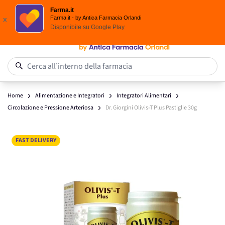
Spedizione
Gratuita
| Ordine minimo 24,90 €
Farma.it
Salta al contenuto
Farma.it - by Antica Farmacia Orlandi
x
Disponibile su
Google Play
0
Cerca all’interno della farmacia
Home
Alimentazione e Integratori
Integratori Alimentari
Circolazione e Pressione Arteriosa
Dr. Giorgini Olivis-T Plus Pastiglie 30g
Main image
Click to view image in fullscreen
FAST DELIVERY