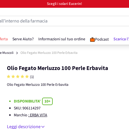
Scegli i solari Eucerin!
all’interno della farmacia
ferta
Serve Aiuto?
Informazioni sul tuo ordine
Scarica l
Podcast
 e Muscoli
Olio Fegato Merluzzo 100 Perle Erbavita
Olio Fegato Merluzzo 100 Perle Erbavita
(1)
Olio Fegato Merluzzo 100 Perle Erbavita
DISPONIBILITA'
10+
SKU:
906114297
Marchio
: ERBA VITA
Leggi descrizione