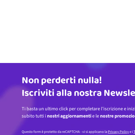
Non perderti nulla!
Indirizzo email
Iscriviti alla nostra Newsl
Ti basta un ultimo click per completare l’iscrizione e iniz
subito tutti i
nostri aggiornamenti
e le
nostre promozio
Questo form è protetto da reCAPTCHA - vi si applicano la
Privacy Policy
e i
T