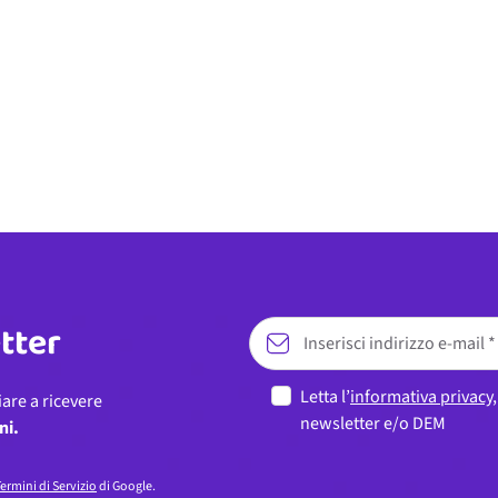
etter
Letta l’
informativa privacy
iare a ricevere
newsletter e/o DEM
ni.
ermini di Servizio
di Google.