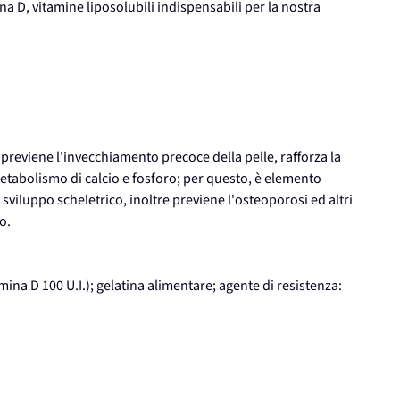
ina D, vitamine liposolubili indispensabili per la nostra
previene l'invecchiamento precoce della pelle, rafforza la
metabolismo di calcio e fosforo; per questo, è elemento
sviluppo scheletrico, inoltre previene l'osteoporosi ed altri
o.
mina D 100 U.I.); gelatina alimentare; agente di resistenza: