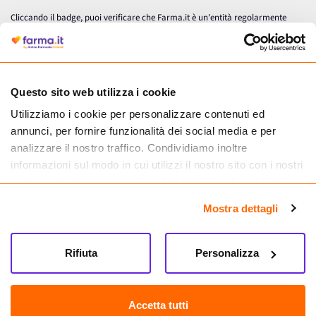
Cliccando il badge, puoi verificare che Farma.it è un'entità regolarmente
autorizzata dal Ministero della Salute a effettuare la vendita online di
medicinali.
Questo sito web utilizza i cookie
Utilizziamo i cookie per personalizzare contenuti ed
annunci, per fornire funzionalità dei social media e per
analizzare il nostro traffico. Condividiamo inoltre
informazioni sul modo in cui utilizzi il nostro sito con i nostri
partner che si occupano di analisi dei dati web, pubblicità e
social media, i quali potrebbero combinarle con altre
Mostra dettagli
informazioni che hai fornito loro o che hanno raccolto dal
tuo utilizzo dei loro servizi.
Seguici su
Rifiuta
Personalizza
Farma.it S.a.s. P. IVA 07417261216 REA: NA-884088
CREDITS
Accetta tutti
Sede legale Via delle Repubbliche Marinare 128, 80147 Napoli