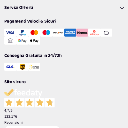
Pagamenti & Condizioni
FAQ
I nostri consigli
Servizi Offerti
Spedizioni
Resi
Politiche per la parità di genere
Privacy Policy
Tantissimi Sconti
Pagamenti Veloci & Sicuri
Cookie Policy
Transazione Sicura
Comunicazioni
Gestisci Cookie
Reso Facile e Veloce
Garanzia
Consegna Gratuita in 24/72h
Sito sicuro
4,7
/5
122.176
Recensioni