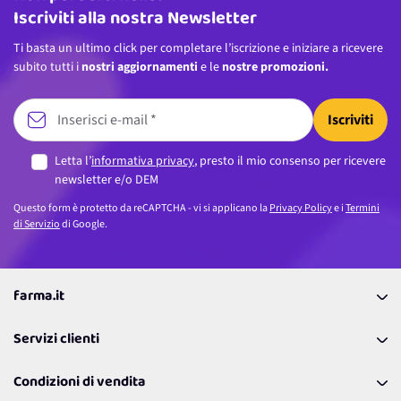
Iscriviti alla nostra Newsletter
Ti basta un ultimo click per completare l’iscrizione e iniziare a ricevere
subito tutti i
nostri aggiornamenti
e le
nostre promozioni.
Iscriviti
Letta l’
informativa privacy
, presto il mio consenso per ricevere
newsletter e/o DEM
Questo form è protetto da reCAPTCHA - vi si applicano la
Privacy Policy
e i
Termini
di Servizio
di Google.
farma.it
La nostra Azienda
Servizi clienti
Coupon
Contattaci
Programma Fedeltà Farma Lovers
Condizioni di vendita
Richiamami
Lavora con noi