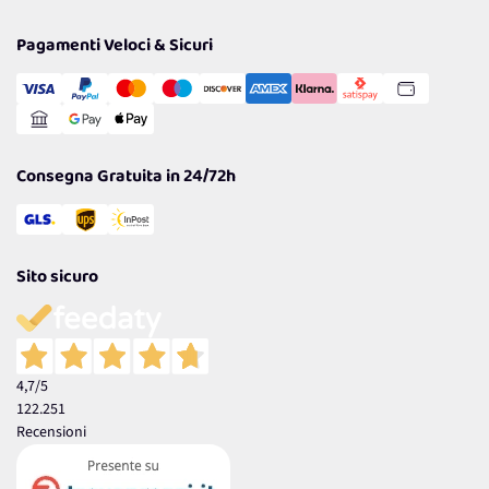
Privacy Policy
Tantissimi Sconti
Pagamenti Veloci & Sicuri
Cookie Policy
Transazione Sicura
Comunicazioni
Gestisci Cookie
Reso Facile e Veloce
Garanzia
Consegna Gratuita in 24/72h
Sito sicuro
4,7
/5
122.251
Recensioni