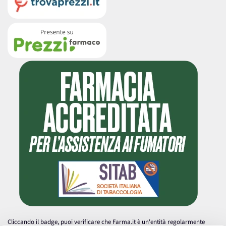
Cliccando il badge, puoi verificare che Farma.it è un'entità regolarmente