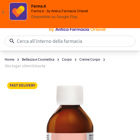
Spedizione
Gratuita
| Ordine minimo 24,90 €
Farma.it
Salta al contenuto
Farma.it - by Antica Farmacia Orlandi
x
Disponibile su
Google Play
0
Cerca all’interno della farmacia
Home
Bellezza e Cosmetica
Corpo
Creme Corpo
Olio Argan 100ml Erbavita
Main image
Click to view image in fullscreen
FAST DELIVERY