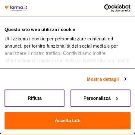
autorizzata dal Ministero della Salute a effettuare la vendita online di
medicinali.
Questo sito web utilizza i cookie
Utilizziamo i cookie per personalizzare contenuti ed
annunci, per fornire funzionalità dei social media e per
analizzare il nostro traffico. Condividiamo inoltre
informazioni sul modo in cui utilizzi il nostro sito con i nostri
partner che si occupano di analisi dei dati web, pubblicità e
social media, i quali potrebbero combinarle con altre
Mostra dettagli
informazioni che hai fornito loro o che hanno raccolto dal
tuo utilizzo dei loro servizi.
Seguici su
Rifiuta
Personalizza
Farma.it S.a.s. P. IVA 07417261216 REA: NA-884088
CREDITS
Accetta tutti
Sede legale Via delle Repubbliche Marinare 128, 80147 Napoli
Vendita online di medicinali senza obbligo di prescrizione effettuata tramite
esercizio autorizzato dal Ministero della Salute – Codice identificativo n. 016715