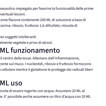
eutico impiegato per favorire la funzionalità delle prime
eventuali lesioni.
me flacone contenente 200 ML di soluzione a base di
canina; ribosio, fruttosio 1,6-difosfato; miscela di
ei soggetti intolleranti.
ente vegetale e privo di alcool.
ML funzionamento
 il centro della tosse. Alleviano dall’infiammazione,
nte sul muco. I nucleotidi, ribosio e fruttosio forniscono
a cellulare mentre il glutatione le protegge dai radicali liberi
ML uso
sita di essere ingerito con acqua. Assumere 20 ML al
le. E’ possibile anche assumere un litro d’acqua con 20 ML