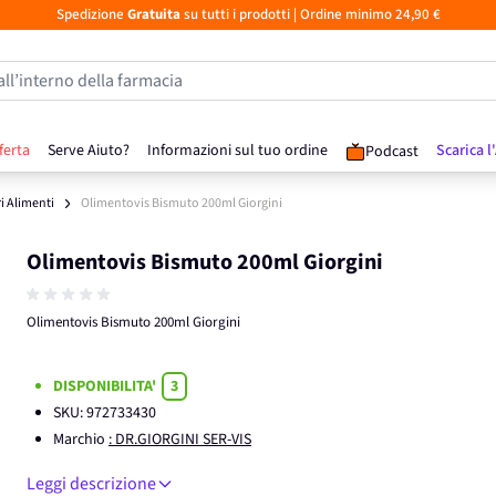
Spedizione
Gratuita
su tutti i prodotti
| Ordine minimo 24,90 €
all’interno della farmacia
ferta
Serve Aiuto?
Informazioni sul tuo ordine
Scarica l
Podcast
ri Alimenti
Olimentovis Bismuto 200ml Giorgini
Olimentovis Bismuto 200ml Giorgini
Olimentovis Bismuto 200ml Giorgini
DISPONIBILITA'
3
SKU:
972733430
Marchio
: DR.GIORGINI SER-VIS
Leggi descrizione