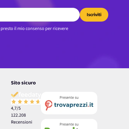
Iscriviti
, presto il mio consenso per ricevere
Sito sicuro
4,7
/5
122.208
Recensioni