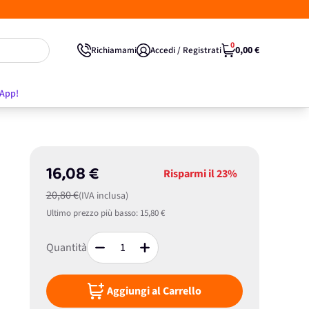
0
0,00 €
Richiamami
Accedi / Registrati
'App!
16,08 €
Risparmi il
23%
20,80 €
(IVA inclusa)
Ultimo prezzo più basso:
15,80 €
Quantità
Aggiungi al Carrello