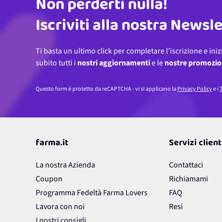
Non perderti nulla!
Indirizzo email
Iscriviti alla nostra Newsl
Ti basta un ultimo click per completare l’iscrizione e iniz
subito tutti i
nostri aggiornamenti
e le
nostre promozio
Questo form è protetto da reCAPTCHA - vi si applicano la
Privacy Policy
e i
T
farma.it
Servizi client
La nostra Azienda
Contattaci
Coupon
Richiamami
Programma Fedeltà Farma Lovers
FAQ
Lavora con noi
Resi
I nostri consigli