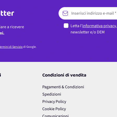
etter
Letta l’
informativa privacy
iare a ricevere
newsletter e/o DEM
ni.
ermini di Servizio
di Google.
i
Condizioni di vendita
Pagamenti & Condizioni
Spedizioni
Privacy Policy
Cookie Policy
Comunicazioni