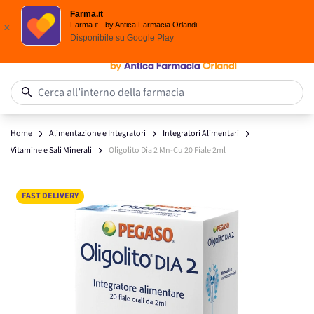
Scegli i solari Eucerin!
Farma.it
Salta al contenuto
Farma.it - by Antica Farmacia Orlandi
x
Disponibile su
Google Play
0
Cerca all’interno della farmacia
Home
Alimentazione e Integratori
Integratori Alimentari
Vitamine e Sali Minerali
Oligolito Dia 2 Mn-Cu 20 Fiale 2ml
Main image
Click to view image in fullscreen
FAST DELIVERY