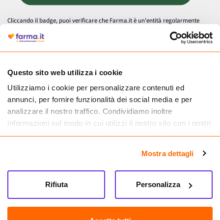
Cliccando il badge, puoi verificare che Farma.it è un'entità regolarmente
autorizzata dal Ministero della Salute a effettuare la vendita online di
medicinali.
Questo sito web utilizza i cookie
Utilizziamo i cookie per personalizzare contenuti ed
annunci, per fornire funzionalità dei social media e per
analizzare il nostro traffico. Condividiamo inoltre
informazioni sul modo in cui utilizzi il nostro sito con i nostri
partner che si occupano di analisi dei dati web, pubblicità e
social media, i quali potrebbero combinarle con altre
Mostra dettagli
informazioni che hai fornito loro o che hanno raccolto dal
tuo utilizzo dei loro servizi.
Seguici su
Rifiuta
Personalizza
Farma.it S.a.s. P. IVA 07417261216 REA: NA-884088
CREDITS