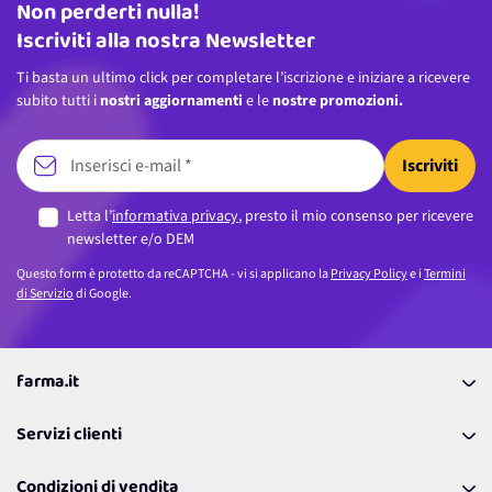
Non perderti nulla!
Indirizzo email
Iscriviti alla nostra Newsletter
Ti basta un ultimo click per completare l’iscrizione e iniziare a ricevere
subito tutti i
nostri aggiornamenti
e le
nostre promozioni.
Iscriviti
Letta l’
informativa privacy
, presto il mio consenso per ricevere
newsletter e/o DEM
Questo form è protetto da reCAPTCHA - vi si applicano la
Privacy Policy
e i
Termini
di Servizio
di Google.
farma.it
La nostra Azienda
Servizi clienti
Coupon
Contattaci
Programma Fedeltà Farma Lovers
Condizioni di vendita
Richiamami
Lavora con noi