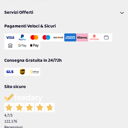
Pagamenti & Condizioni
FAQ
I nostri consigli
Servizi Offerti
Spedizioni
Resi
Politiche per la parità di genere
Privacy Policy
Tantissimi Sconti
Pagamenti Veloci & Sicuri
Cookie Policy
Transazione Sicura
Comunicazioni
Gestisci Cookie
Reso Facile e Veloce
Garanzia
Consegna Gratuita in 24/72h
Sito sicuro
4,7
/5
122.176
Recensioni