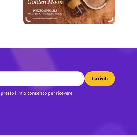
Iscriviti
, presto il mio consenso per ricevere