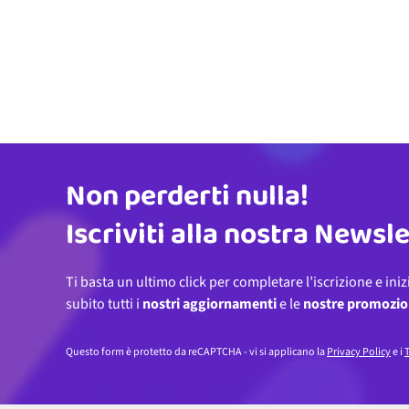
Non perderti nulla!
Indirizzo email
Iscriviti alla nostra Newsl
Ti basta un ultimo click per completare l’iscrizione e iniz
subito tutti i
nostri aggiornamenti
e le
nostre promozio
Questo form è protetto da reCAPTCHA - vi si applicano la
Privacy Policy
e i
T