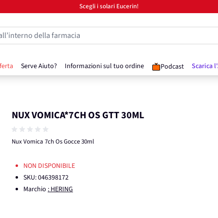
Scegli i solari Eucerin!
all’interno della farmacia
ferta
Serve Aiuto?
Informazioni sul tuo ordine
Scarica l
Podcast
NUX VOMICA*7CH OS GTT 30ML
Nux Vomica 7ch Os Gocce 30ml
NON DISPONIBILE
SKU:
046398172
Marchio
: HERING