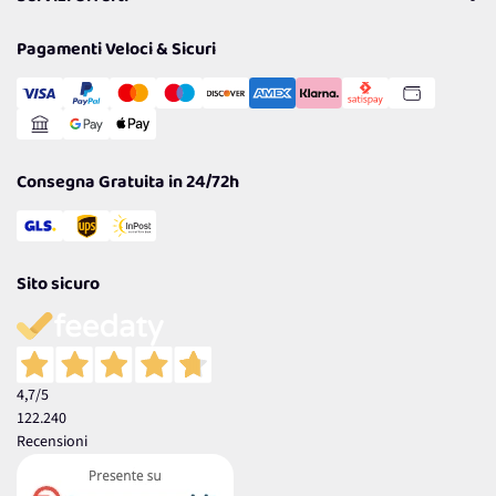
Resi
Politiche per la parità di genere
Privacy Policy
Tantissimi Sconti
Pagamenti Veloci & Sicuri
Cookie Policy
Transazione Sicura
Comunicazioni
Gestisci Cookie
Reso Facile e Veloce
Garanzia
Consegna Gratuita in 24/72h
Sito sicuro
4,7
/5
122.240
Recensioni