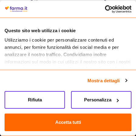
autorizzata dal Ministero della Salute a effettuare la vendita online di
medicinali.
Questo sito web utilizza i cookie
Utilizziamo i cookie per personalizzare contenuti ed
annunci, per fornire funzionalità dei social media e per
analizzare il nostro traffico. Condividiamo inoltre
informazioni sul modo in cui utilizzi il nostro sito con i nostri
partner che si occupano di analisi dei dati web, pubblicità e
social media, i quali potrebbero combinarle con altre
Mostra dettagli
informazioni che hai fornito loro o che hanno raccolto dal
tuo utilizzo dei loro servizi.
Seguici su
Rifiuta
Personalizza
Farma.it S.a.s. P. IVA 07417261216 REA: NA-884088
CREDITS
Accetta tutti
Sede legale Via delle Repubbliche Marinare 128, 80147 Napoli
Vendita online di medicinali senza obbligo di prescrizione effettuata tramite
esercizio autorizzato dal Ministero della Salute – Codice identificativo n. 016715