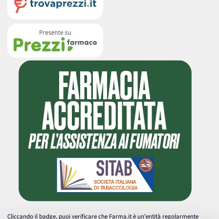
Cliccando il badge, puoi verificare che Farma.it è un'entità regolarmente