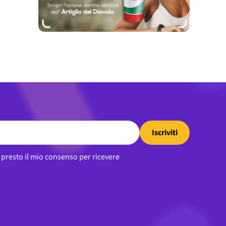
Iscriviti
, presto il mio consenso per ricevere