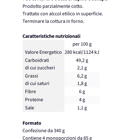
Prodotto parzialmente cotto.
Trattato con alccol etilico in superficie.
Terminare la cottura in forno.
Caratteristiche nutrizionali
per 100 g
Valore Energetico
280 kcal/1124 kJ
Carboidrati
49,2 g
di cui zuccheri
2,1 g
Grassi
6,2 g
di cui saturi
1,8 g
Fibre
6 g
Proteine
4 g
Sale
1,1 g
Formato
Confezione da 340 g
Contiene 4 monoporzioni da 85 g