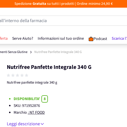
Spedizione
Gratuita
su tutti i prodotti
| Ordine minimo 24,90 €
all’interno della farmacia
ferta
Serve Aiuto?
Informazioni sul tuo ordine
Scarica l
Podcast
menti Senza Glutine
Nutrifree Panfette Integrale 340 G
Nutrifree Panfette Integrale 340 G
Nutrifree panfette integrale 340 g
DISPONIBILITA'
8
SKU:
971952876
Marchio
: NT FOOD
Leggi descrizione