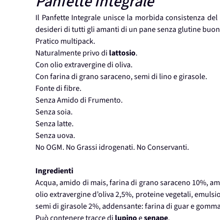
Panfette Integrale
Il Panfette Integrale unisce la morbida consistenza del
desideri di tutti gli amanti di un pane senza glutine buo
Pratico multipack.
Naturalmente privo di
lattosio
.
Con olio extravergine di oliva.
Con farina di grano saraceno, semi di lino e girasole.
Fonte di fibre.
Senza Amido di Frumento.
Senza soia.
Senza latte.
Senza uova.
No OGM. No Grassi idrogenati. No Conservanti.
Ingredienti
Acqua, amido di mais, farina di grano saraceno 10%, amido
olio extravergine d’oliva 2,5%, proteine vegetali, emulsio
semi di girasole 2%, addensante: farina di guar e gomma d
Può contenere tracce di
lupino
e
senape
.