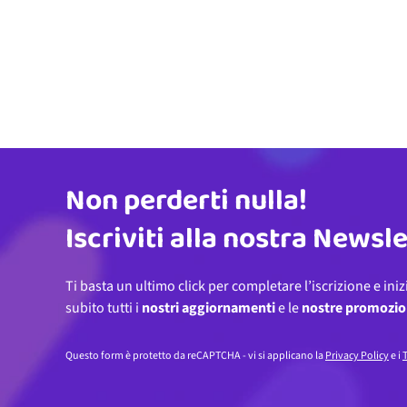
Non perderti nulla!
Indirizzo email
Iscriviti alla nostra Newsl
Ti basta un ultimo click per completare l’iscrizione e iniz
subito tutti i
nostri aggiornamenti
e le
nostre promozio
Questo form è protetto da reCAPTCHA - vi si applicano la
Privacy Policy
e i
T