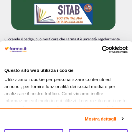
Cliccando il badge, puoi verificare che Farma.it è un'entità regolarmente
autorizzata dal Ministero della Salute a effettuare la vendita online di
medicinali.
Questo sito web utilizza i cookie
Utilizziamo i cookie per personalizzare contenuti ed
annunci, per fornire funzionalità dei social media e per
analizzare il nostro traffico. Condividiamo inoltre
informazioni sul modo in cui utilizzi il nostro sito con i nostri
partner che si occupano di analisi dei dati web, pubblicità e
social media, i quali potrebbero combinarle con altre
Mostra dettagli
informazioni che hai fornito loro o che hanno raccolto dal
tuo utilizzo dei loro servizi.