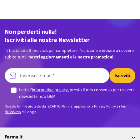
Non perderti nulla!
Indirizzo email
Iscriviti alla nostra Newsletter
Ti basta un ultimo click per completare l’iscrizione e iniziare a ricevere
subito tutti i
nostri aggiornamenti
e le
nostre promozioni.
Iscriviti
Letta l’
informativa privacy
, presto il mio consenso per ricevere
newsletter e/o DEM
Questo form è protetto da reCAPTCHA - vi si applicano la
Privacy Policy
e i
Termini
di Servizio
di Google.
farma.it