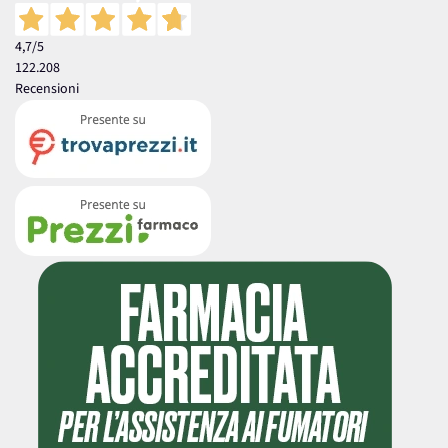
4,7
/5
122.208
Recensioni