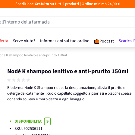
Spedizione
Gratuita
su tutti i prodotti
| Ordine minimo 24,90 €
all’interno della farmacia
ferta
Serve Aiuto?
Informazioni sul tuo ordine
Scarica l
Podcast
odé K shampoo lenitivo e anti-prurito 150ml
Nodé K shampoo lenitivo e anti-prurito 150ml
Bioderma Nodé K Shampoo riduce la desquamazione, allevia il prurito e
deterge delicatamente il cuoio capelluto soggetto a psoriasi e placche spesse,
donando sollievo e morbidezza a ogni lavaggio.
DISPONIBILITA'
9
SKU:
902536111