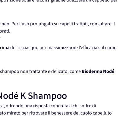
esposizione solare, è consigliabile utilizzare un cappello per
eo. Per l’uso prolungato su capelli trattati, consultare il
rati.
?
prima del risciacquo per massimizzarne l’efficacia sul cuoio
o shampoo non trattante e delicato, come
Bioderma Nodé
 Nodé K Shampoo
ca, offrendo una risposta concreta a chi soffre di
to mirato per ritrovare il benessere del cuoio capelluto