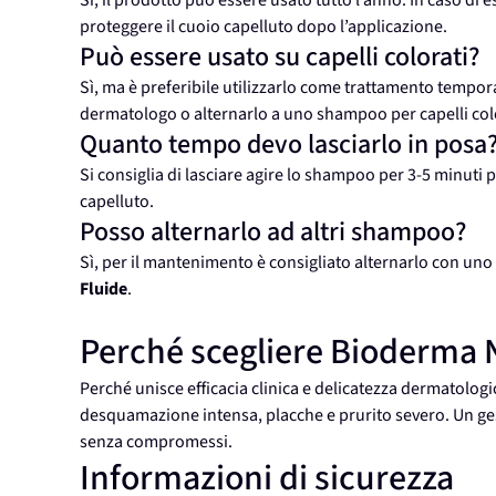
Sì, il prodotto può essere usato tutto l’anno. In caso di 
proteggere il cuoio capelluto dopo l’applicazione.
Può essere usato su capelli colorati?
Sì, ma è preferibile utilizzarlo come trattamento temporan
dermatologo o alternarlo a uno shampoo per capelli colo
Quanto tempo devo lasciarlo in posa
Si consiglia di lasciare agire lo shampoo per 3-5 minuti 
capelluto.
Posso alternarlo ad altri shampoo?
Sì, per il mantenimento è consigliato alternarlo con un
Fluide
.
Perché scegliere Bioderma
Perché unisce efficacia clinica e delicatezza dermatologi
desquamazione intensa, placche e prurito severo. Un ges
senza compromessi.
Informazioni di sicurezza