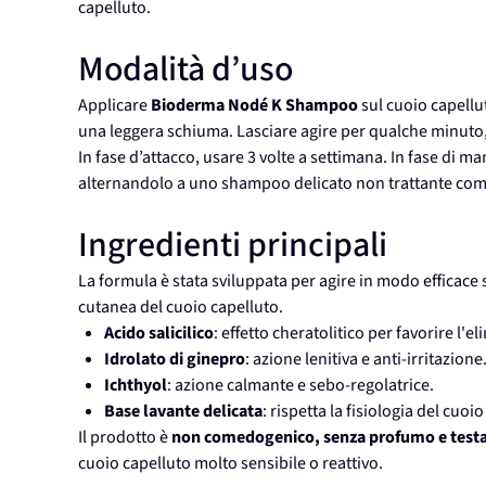
capelluto.
Modalità d’uso
Applicare
Bioderma Nodé K Shampoo
sul cuoio capell
una leggera schiuma. Lasciare agire per qualche minut
In fase d’attacco, usare 3 volte a settimana. In fase di m
alternandolo a uno shampoo delicato non trattante com
Ingredienti principali
La formula è stata sviluppata per agire in modo effica
cutanea del cuoio capelluto.
Acido salicilico
: effetto cheratolitico per favorire l
Idrolato di ginepro
: azione lenitiva e anti-irritazione
Ichthyol
: azione calmante e sebo-regolatrice.
Base lavante delicata
: rispetta la fisiologia del cuoi
Il prodotto è
non comedogenico, senza profumo e test
cuoio capelluto molto sensibile o reattivo.