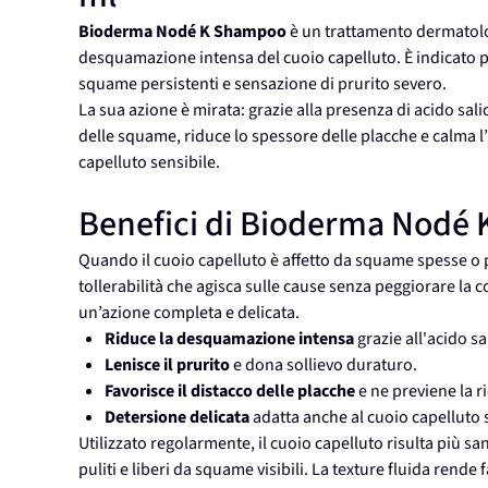
Bioderma Nodé K Shampoo
è un trattamento dermatolog
desquamazione intensa del cuoio capelluto. È indicato p
squame persistenti e sensazione di prurito severo.
La sua azione è mirata: grazie alla presenza di acido sali
delle squame, riduce lo spessore delle placche e calma l’i
capelluto sensibile.
Benefici di Bioderma Nodé
Quando il cuoio capelluto è affetto da squame spesse o 
tollerabilità che agisca sulle cause senza peggiorare la
un’azione completa e delicata.
Riduce la desquamazione intensa
grazie all'acido sal
Lenisce il prurito
e dona sollievo duraturo.
Favorisce il distacco delle placche
e ne previene la 
Detersione delicata
adatta anche al cuoio capelluto 
Utilizzato regolarmente, il cuoio capelluto risulta più s
puliti e liberi da squame visibili. La texture fluida rende 