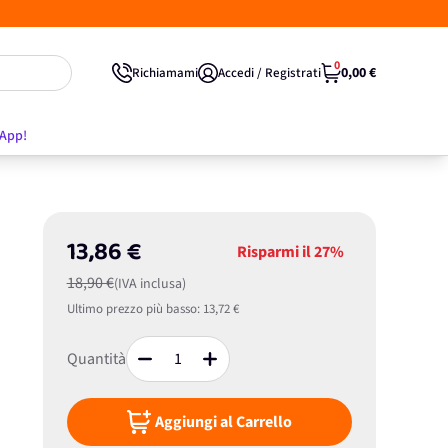
0
0,00 €
Richiamami
Accedi / Registrati
'App!
13,86 €
Risparmi il
27%
18,90 €
(IVA inclusa)
Ultimo prezzo più basso:
13,72 €
Quantità
Aggiungi al Carrello