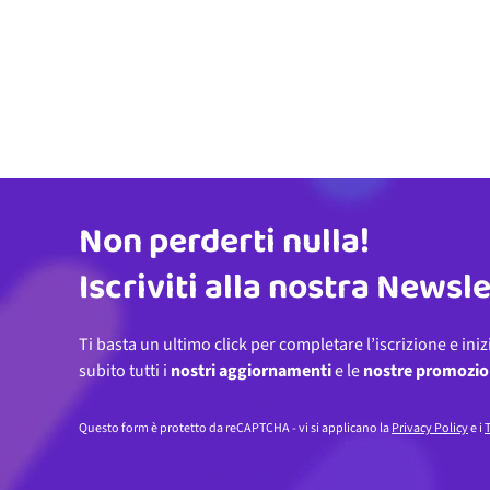
Non perderti nulla!
Indirizzo email
Iscriviti alla nostra Newsl
Ti basta un ultimo click per completare l’iscrizione e iniz
subito tutti i
nostri aggiornamenti
e le
nostre promozio
Questo form è protetto da reCAPTCHA - vi si applicano la
Privacy Policy
e i
T