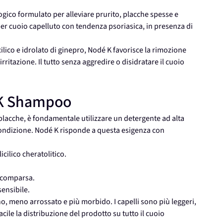
ico formulato per alleviare prurito, placche spesse e
er cuoio capelluto con tendenza psoriasica, in presenza di
cilico e idrolato di ginepro, Nodé K favorisce la rimozione
rritazione. Il tutto senza aggredire o disidratare il cuoio
 K Shampoo
placche, è fondamentale utilizzare un detergente ad alta
 condizione. Nodé K risponde a questa esigenza con
icilico cheratolitico.
ricomparsa.
sensibile.
ano, meno arrossato e più morbido. I capelli sono più leggeri,
facile la distribuzione del prodotto su tutto il cuoio