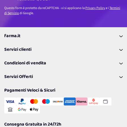
Questo form è protetto da reCAPTCHA - vi si applicano la
Privacy Policy
e i
Termini
di Servizio
di Google.
farma.it
La nostra Azienda
Servizi clienti
Coupon
Contattaci
Programma Fedeltà Farma Lovers
Condizioni di vendita
Richiamami
Lavora con noi
Pagamenti & Condizioni
FAQ
I nostri consigli
Servizi Offerti
Spedizioni
Resi
Politiche per la parità di genere
Privacy Policy
Tantissimi Sconti
Pagamenti Veloci & Sicuri
Cookie Policy
Transazione Sicura
Comunicazioni
Gestisci Cookie
Reso Facile e Veloce
Garanzia
Consegna Gratuita in 24/72h