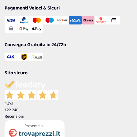
Privacy Policy
Tantissimi Sconti
Pagamenti Veloci & Sicuri
Cookie Policy
Transazione Sicura
Comunicazioni
Gestisci Cookie
Reso Facile e Veloce
Garanzia
Consegna Gratuita in 24/72h
Sito sicuro
4,7
/5
122.240
Recensioni