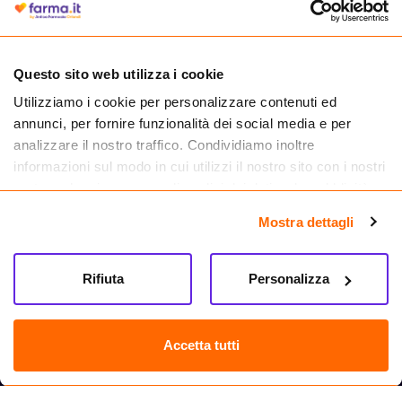
medicinali.
Questo sito web utilizza i cookie
Utilizziamo i cookie per personalizzare contenuti ed
annunci, per fornire funzionalità dei social media e per
analizzare il nostro traffico. Condividiamo inoltre
informazioni sul modo in cui utilizzi il nostro sito con i nostri
partner che si occupano di analisi dei dati web, pubblicità e
social media, i quali potrebbero combinarle con altre
Mostra dettagli
informazioni che hai fornito loro o che hanno raccolto dal
tuo utilizzo dei loro servizi.
Seguici su
Rifiuta
Personalizza
Farma.it S.a.s. P. IVA 07417261216 REA: NA-884088
CREDITS
Accetta tutti
Sede legale Via delle Repubbliche Marinare 128, 80147 Napoli
Vendita online di medicinali senza obbligo di prescrizione effettuata tramite
esercizio autorizzato dal Ministero della Salute – Codice identificativo n. 016715