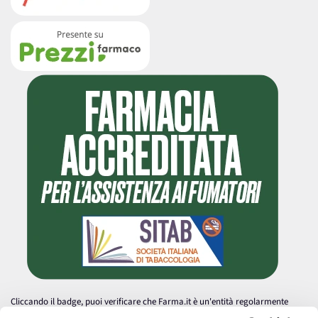
Cliccando il badge, puoi verificare che Farma.it è un'entità regolarmente
autorizzata dal Ministero della Salute a effettuare la vendita online di