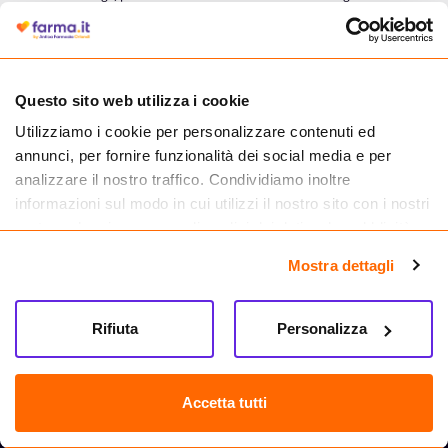
autorizzata dal Ministero della Salute a effettuare la vendita online di
medicinali.
Questo sito web utilizza i cookie
Utilizziamo i cookie per personalizzare contenuti ed
annunci, per fornire funzionalità dei social media e per
analizzare il nostro traffico. Condividiamo inoltre
informazioni sul modo in cui utilizzi il nostro sito con i nostri
partner che si occupano di analisi dei dati web, pubblicità e
social media, i quali potrebbero combinarle con altre
Mostra dettagli
informazioni che hai fornito loro o che hanno raccolto dal
tuo utilizzo dei loro servizi.
Seguici su
Rifiuta
Personalizza
Farma.it S.a.s. P. IVA 07417261216 REA: NA-884088
CREDITS
Accetta tutti
Sede legale Via delle Repubbliche Marinare 128, 80147 Napoli
Vendita online di medicinali senza obbligo di prescrizione effettuata tramite
esercizio autorizzato dal Ministero della Salute – Codice identificativo n. 016715