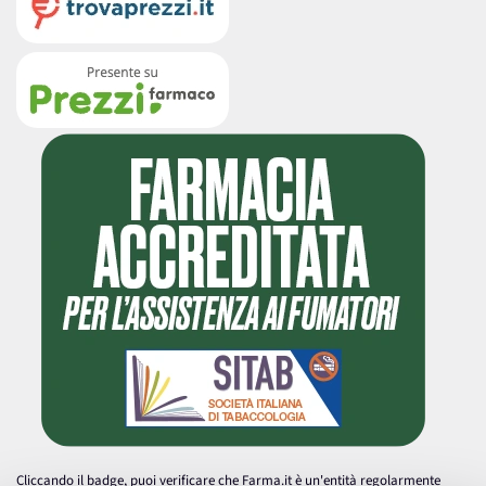
Cliccando il badge, puoi verificare che Farma.it è un'entità regolarmente