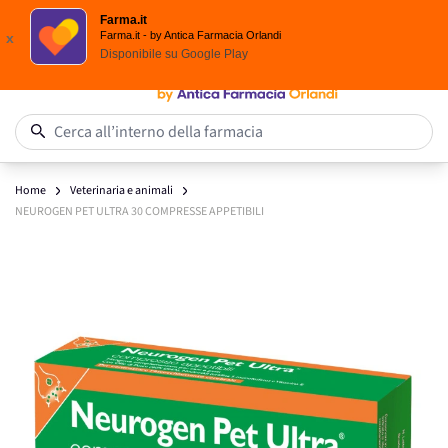
Spedizione
Gratuita
| Ordine minimo 24,90 €
Farma.it
Salta al contenuto
Farma.it - by Antica Farmacia Orlandi
x
Disponibile su
Google Play
0
Cerca all’interno della farmacia
Home
Veterinaria e animali
NEUROGEN PET ULTRA 30 COMPRESSE APPETIBILI
Main image
Click to view image in fullscreen