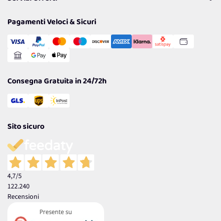
Resi
Politiche per la parità di genere
Privacy Policy
Tantissimi Sconti
Pagamenti Veloci & Sicuri
Cookie Policy
Transazione Sicura
Comunicazioni
Gestisci Cookie
Reso Facile e Veloce
Garanzia
Consegna Gratuita in 24/72h
Sito sicuro
4,7
/5
122.240
Recensioni