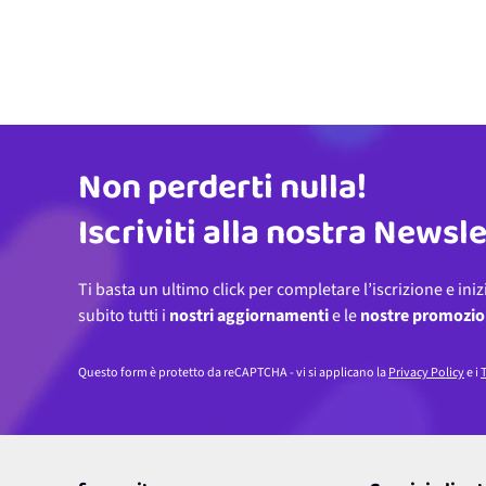
Non perderti nulla!
Indirizzo email
Iscriviti alla nostra Newsl
Ti basta un ultimo click per completare l’iscrizione e iniz
subito tutti i
nostri aggiornamenti
e le
nostre promozio
Questo form è protetto da reCAPTCHA - vi si applicano la
Privacy Policy
e i
T