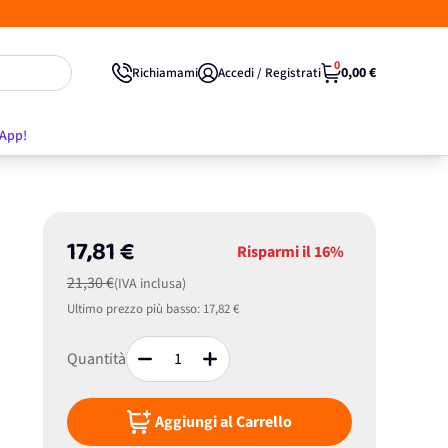
0
0,00 €
Richiamami
Accedi / Registrati
'App!
17,81 €
Risparmi il
16%
21,30 €
(IVA inclusa)
Ultimo prezzo più basso:
17,82 €
Quantità
Aggiungi al Carrello