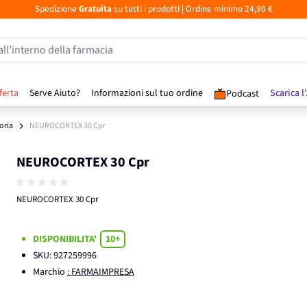
Spedizione
Gratuita
su tutti i prodotti
| Ordine minimo 24,90 €
all’interno della farmacia
ferta
Serve Aiuto?
Informazioni sul tuo ordine
Scarica l
Podcast
ria
NEUROCORTEX 30 Cpr
NEUROCORTEX 30 Cpr
NEUROCORTEX 30 Cpr
DISPONIBILITA'
10+
SKU:
927259996
Marchio
: FARMAIMPRESA