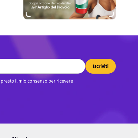
Iscriviti
, presto il mio consenso per ricevere