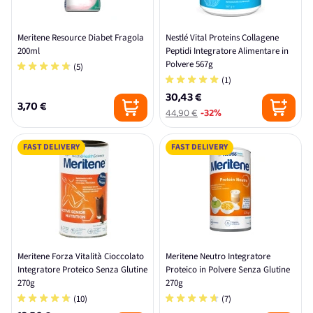
Meritene Resource Diabet Fragola
Nestlé Vital Proteins Collagene
200ml
Peptidi Integratore Alimentare in
Polvere 567g
(5)
(1)
30,43 €
3,70 €
44,90 €
-32%
FAST DELIVERY
FAST DELIVERY
Meritene Forza Vitalità Cioccolato
Meritene Neutro Integratore
Integratore Proteico Senza Glutine
Proteico in Polvere Senza Glutine
270g
270g
(10)
(7)