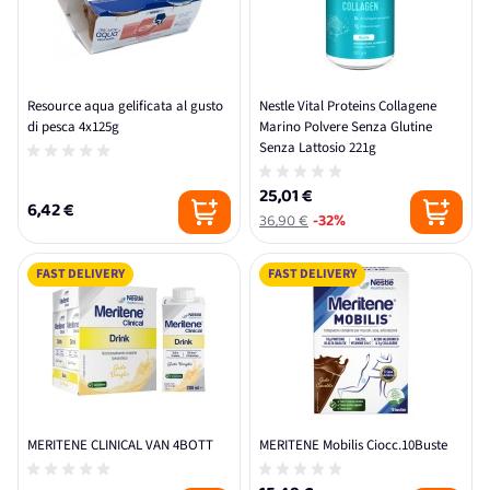
Resource aqua gelificata al gusto
Nestle Vital Proteins Collagene
di pesca 4x125g
Marino Polvere Senza Glutine
Senza Lattosio 221g
25,01 €
6,42 €
36,90 €
-32%
FAST DELIVERY
FAST DELIVERY
MERITENE CLINICAL VAN 4BOTT
MERITENE Mobilis Ciocc.10Buste