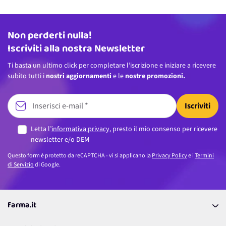
Non perderti nulla!
Indirizzo email
Iscriviti alla nostra Newsletter
Ti basta un ultimo click per completare l’iscrizione e iniziare a ricevere
subito tutti i
nostri aggiornamenti
e le
nostre promozioni.
Iscriviti
Letta l’
informativa privacy
, presto il mio consenso per ricevere
newsletter e/o DEM
Questo form è protetto da reCAPTCHA - vi si applicano la
Privacy Policy
e i
Termini
di Servizio
di Google.
farma.it
La nostra Azienda