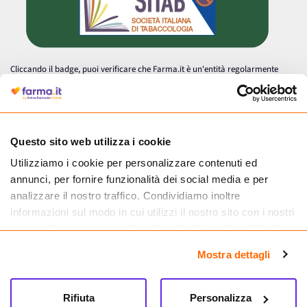
Cliccando il badge, puoi verificare che Farma.it è un'entità regolarmente
autorizzata dal Ministero della Salute a effettuare la vendita online di
medicinali.
Questo sito web utilizza i cookie
Utilizziamo i cookie per personalizzare contenuti ed
annunci, per fornire funzionalità dei social media e per
analizzare il nostro traffico. Condividiamo inoltre
informazioni sul modo in cui utilizzi il nostro sito con i nostri
partner che si occupano di analisi dei dati web, pubblicità e
social media, i quali potrebbero combinarle con altre
Mostra dettagli
informazioni che hai fornito loro o che hanno raccolto dal
tuo utilizzo dei loro servizi.
Seguici su
Rifiuta
Personalizza