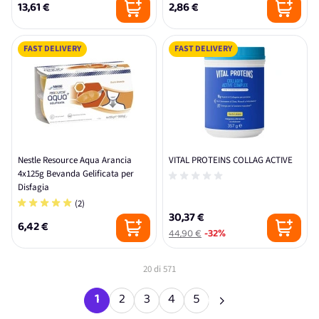
13,61 €
2,86 €
FAST DELIVERY
FAST DELIVERY
Nestle Resource Aqua Arancia
VITAL PROTEINS COLLAG ACTIVE
4x125g Bevanda Gelificata per
Disfagia
(2)
30,37 €
6,42 €
44,90 €
-32%
20
di
571
1
2
3
4
5
Attualmente stai leggendo la pagina
Pagina
Pagina
Pagina
Pagina