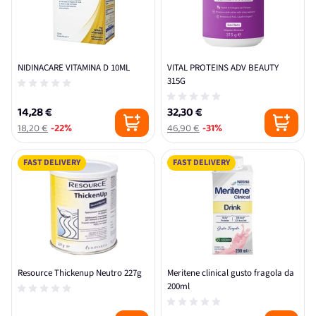
NIDINACARE VITAMINA D 10ML
VITAL PROTEINS ADV BEAUTY
315G
14,28 €
32,30 €
18,20 €
-22%
46,90 €
-31%
FAST DELIVERY
FAST DELIVERY
Resource Thickenup Neutro 227g
Meritene clinical gusto fragola da
200ml