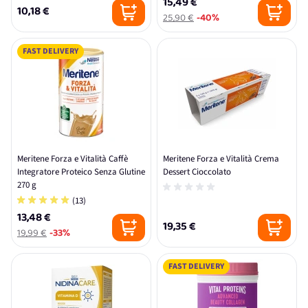
15,49 €
10,18 €
25,90 €
-40%
FAST DELIVERY
Meritene Forza e Vitalità Caffè
Meritene Forza e Vitalità Crema
Integratore Proteico Senza Glutine
Dessert Cioccolato
270 g
(13)
13,48 €
19,35 €
19,99 €
-33%
FAST DELIVERY