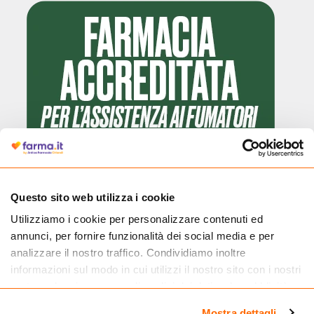
Questo sito web utilizza i cookie
Utilizziamo i cookie per personalizzare contenuti ed
Cliccando il badge, puoi verificare che Farma.it è un'entità regolarmente
annunci, per fornire funzionalità dei social media e per
autorizzata dal Ministero della Salute a effettuare la vendita online di
medicinali.
analizzare il nostro traffico. Condividiamo inoltre
informazioni sul modo in cui utilizzi il nostro sito con i nostri
partner che si occupano di analisi dei dati web, pubblicità e
social media, i quali potrebbero combinarle con altre
Mostra dettagli