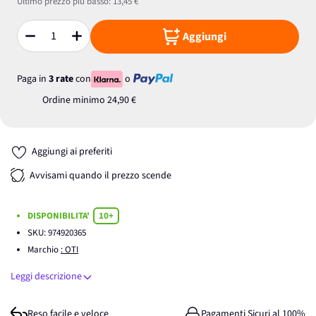
Ultimo prezzo più basso:
13,45 €
Aggiungi
Quantità
Paga in
3 rate
con
o
Ordine minimo
24,90 €
Aggiungi ai preferiti
Avvisami quando il prezzo scende
DISPONIBILITA'
10+
SKU:
974920365
Marchio
: OTI
Leggi descrizione
Reso facile e veloce
Pagamenti Sicuri al 100%