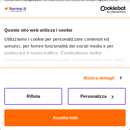
autorizzata dal Ministero della Salute a effettuare la vendita online di
medicinali.
Questo sito web utilizza i cookie
Utilizziamo i cookie per personalizzare contenuti ed
annunci, per fornire funzionalità dei social media e per
analizzare il nostro traffico. Condividiamo inoltre
informazioni sul modo in cui utilizzi il nostro sito con i nostri
partner che si occupano di analisi dei dati web, pubblicità e
social media, i quali potrebbero combinarle con altre
Mostra dettagli
informazioni che hai fornito loro o che hanno raccolto dal
tuo utilizzo dei loro servizi.
Seguici su
Rifiuta
Personalizza
Farma.it S.a.s. P. IVA 07417261216 REA: NA-884088
CREDITS
Accetta tutti
Sede legale Via delle Repubbliche Marinare 128, 80147 Napoli
Vendita online di medicinali senza obbligo di prescrizione effettuata tramite
esercizio autorizzato dal Ministero della Salute – Codice identificativo n. 016715