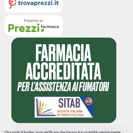
Cliccando il badge, puoi verificare che Farma.it è un'entità regolarmente