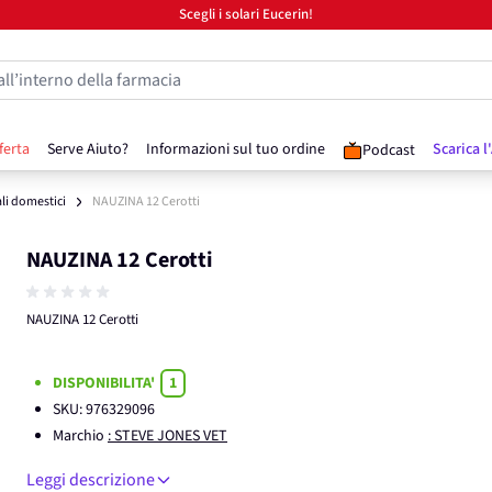
Scegli i solari Eucerin!
all’interno della farmacia
ferta
Serve Aiuto?
Informazioni sul tuo ordine
Scarica l
Podcast
ali domestici
NAUZINA 12 Cerotti
NAUZINA 12 Cerotti
NAUZINA 12 Cerotti
DISPONIBILITA'
1
SKU:
976329096
Marchio
: STEVE JONES VET
Leggi descrizione