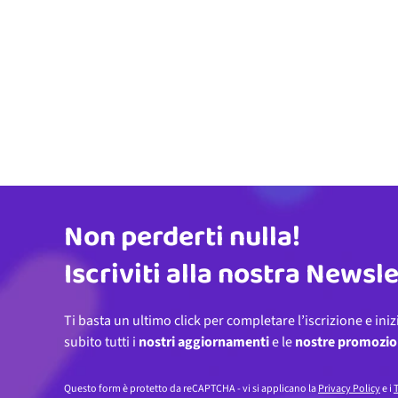
Non perderti nulla!
Indirizzo email
Iscriviti alla nostra Newsl
Ti basta un ultimo click per completare l’iscrizione e iniz
subito tutti i
nostri aggiornamenti
e le
nostre promozio
Questo form è protetto da reCAPTCHA - vi si applicano la
Privacy Policy
e i
T