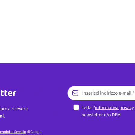
etter
Letta l’
informativa privacy
iare a ricevere
newsletter e/o DEM
ni.
ermini di Servizio
di Google.