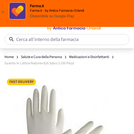
Spedizione
Gratuita
| Ordine minimo 24,90 €
Farma.it
Salta al contenuto
Farma.it - by Antica Farmacia Orlandi
x
Disponibile su
Google Play
0
Cerca all’interno della farmacia
Home
Salute e Cura della Persona
Medicazioni e Disinfettanti
Guanto In Lattice Naturex 626 Salus S 100 Pezzi
Main image
Click to view image in fullscreen
FAST DELIVERY