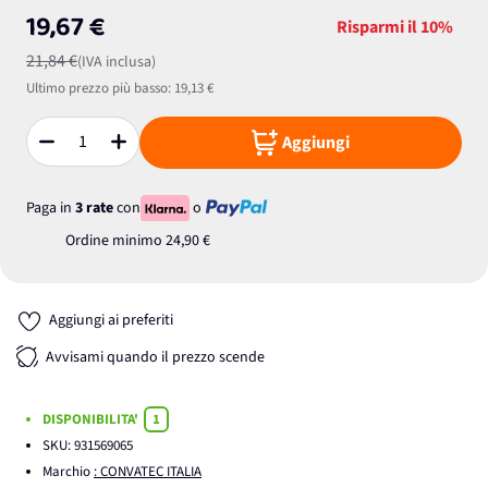
19,67 €
Risparmi il
10%
21,84 €
(IVA inclusa)
Ultimo prezzo più basso:
19,13 €
Aggiungi
Quantità
Paga in
3 rate
con
o
Ordine minimo
24,90 €
Aggiungi ai preferiti
Avvisami quando il prezzo scende
DISPONIBILITA'
1
SKU:
931569065
Marchio
: CONVATEC ITALIA