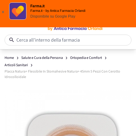
Scegli i solari Eucerin!
Farma.it
Salta al contenuto
Farma.it - by Antica Farmacia Orlandi
x
Disponibile su
Google Play
0
Cerca all’interno della farmacia
Home
Salute e Cura della Persona
Ortopedia e Comfort
Articoli Sanitari
Placca Natura+ Flessibile In Stomahesive Natura+ 45mm 5 Pezzi Con Cerotto
Idrocolloidale
Main image
Click to view image in fullscreen