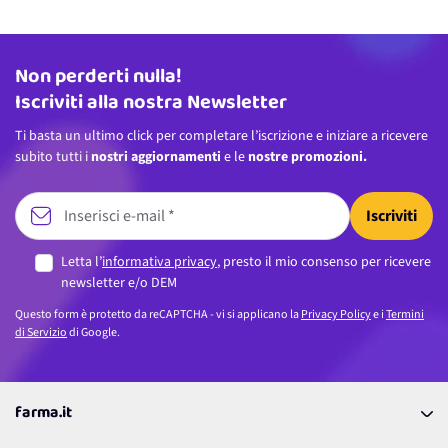
Non perderti nulla!
Indirizzo email
Iscriviti alla nostra Newsletter
Ti basta un ultimo click per completare l’iscrizione e iniziare a ricevere
subito tutti i
nostri aggiornamenti
e le
nostre promozioni.
Iscriviti
Letta l’
informativa privacy
, presto il mio consenso per ricevere
newsletter e/o DEM
Questo form è protetto da reCAPTCHA - vi si applicano la
Privacy Policy
e i
Termini
di Servizio
di Google.
farma.it
La nostra Azienda