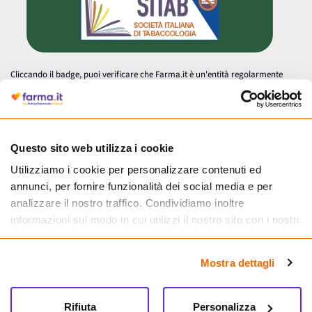
Cliccando il badge, puoi verificare che Farma.it è un'entità regolarmente
autorizzata dal Ministero della Salute a effettuare la vendita online di
medicinali.
Questo sito web utilizza i cookie
Utilizziamo i cookie per personalizzare contenuti ed
annunci, per fornire funzionalità dei social media e per
analizzare il nostro traffico. Condividiamo inoltre
informazioni sul modo in cui utilizzi il nostro sito con i nostri
partner che si occupano di analisi dei dati web, pubblicità e
social media, i quali potrebbero combinarle con altre
Mostra dettagli
informazioni che hai fornito loro o che hanno raccolto dal
tuo utilizzo dei loro servizi.
Seguici su
Rifiuta
Personalizza