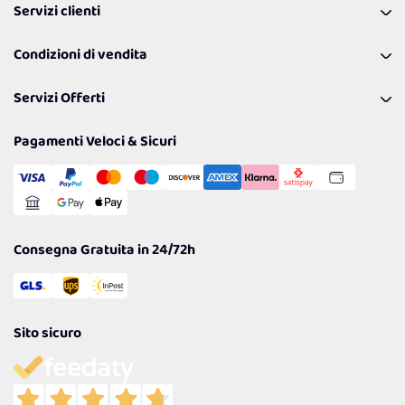
Servizi clienti
Coupon
Contattaci
Programma Fedeltà Farma Lovers
Condizioni di vendita
Richiamami
Lavora con noi
Pagamenti & Condizioni
FAQ
I nostri consigli
Servizi Offerti
Spedizioni
Resi
Politiche per la parità di genere
Privacy Policy
Tantissimi Sconti
Pagamenti Veloci & Sicuri
Cookie Policy
Transazione Sicura
Comunicazioni
Gestisci Cookie
Reso Facile e Veloce
Garanzia
Consegna Gratuita in 24/72h
Sito sicuro